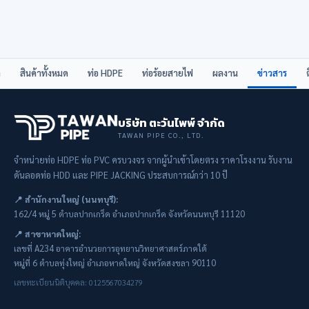
ก
สินค้าทั้งหมด
ท่อ HDPE
ท่อร้อยสายไฟ
ผลงาน
ข่าวสาร
บริษัท ตะวันไพพ์ จำกัด
TAWAN PIPE CO., LTD.
จำหน่ายท่อ HDPE ท่อ PVC ครบวงจร จากผู้นำเข้าโดยตรง ราคาโรงงาน รับงาน
ดันลอดท่อ HDD และ PIPE JACKING ประสบการณ์กว่า 10 ปี
📍 สำนักงานใหญ่ (นนทบุรี):
162/4 หมู่ 5 ตำบลปากเกร็ด อำเภอปากเกร็ด จังหวัดนนทบุรี 11120
📍 สาขาหาดใหญ่:
เลขที่ A234 อาคารอำนวยการอุทยานวิทยาศาสตร์ภาคใต้
หมู่ที่ 6 ตำบลทุ่งใหญ่ อำเภอหาดใหญ่ จังหวัดสงขลา 90110
เลขทะเบียนนิติบุคคล: 0125567034279