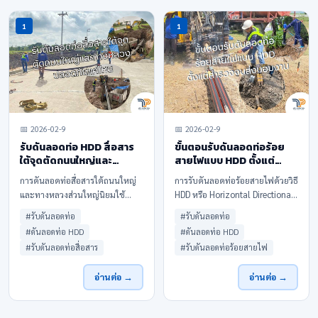
1
1
📅 2026-02-9
📅 2026-02-9
รับดันลอดท่อ HDD สื่อสาร
ขั้นตอนรับดันลอดท่อร้อย
ใต้จุดตัดถนนใหญ่และ
สายไฟแบบ HDD ตั้งแต่
ทางหลวง ปลอดภัยแค่ไหน
สำรวจจนส่งมอบงาน
การดันลอดท่อสื่อสารใต้ถนนใหญ่
การรับดันลอดท่อร้อยสายไฟด้วยวิธี
และทางหลวงส่วนใหญ่นิยมใช้
HDD หรือ Horizontal Directional
เทคโนโลยี HDD ซึ่งเป็นการเจาะดิน
Drilling เป็นหนึ่งในงานก่อสร้าง
#รับดันลอดท่อ
#รับดันลอดท่อ
ในแนวนอนจากฝั่งหนึ่งไปยังอีกฝั่ง
ใต้ดินที่ต้องอาศัยความรู้ทาง
#ดันลอดท่อ HDD
#ดันลอดท่อ HDD
หนึ่ง โดยควบคุมแนวเจาะและ
วิศวกรรม ความชำนาญของทีมงาน
#รับดันลอดท่อสื่อสาร
#รับดันลอดท่อร้อยสายไฟ
ความลึกอย่างแม่นยำ จากนั้นจึงดึง
และการวางแผนที่รอบคอบตั้งแต่
ท่อ HDPE หรือท่อร้อยสายไฟเบอร์
ต้นจนจบ เพราะเป็นงานที่เกี่ยวข้อง
อ่านต่อ →
อ่านต่อ →
เข้าไปตามแนวรูเจาะ วิธีนี้ช่วยให้
กับโครงสร้างสาธารณูปโภค ถนน
ผิวถนนด้านบนไม่ถูกกระทบ ไม่เกิด
และความปลอดภัยของพื้นที่
การทรุดตัว