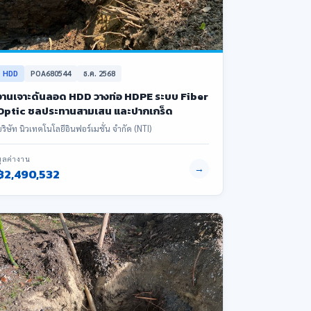
HDD
POA680544
ธ.ค. 2568
งานเจาะดันลอด HDD วางท่อ HDPE ระบบ Fiber
Optic ชลประทานสามเสน และปากเกร็ด
บริษัท นิวเทคโนโลยีอินฟอร์เมชั่น จำกัด (NTI)
มูลค่างาน
→
฿2,490,532