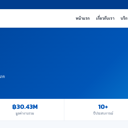
หน้าแรก
เกี่ยวกับเรา
บริก
โภค
฿30.43M
10+
มูลค่างานรวม
ปีประสบการณ์