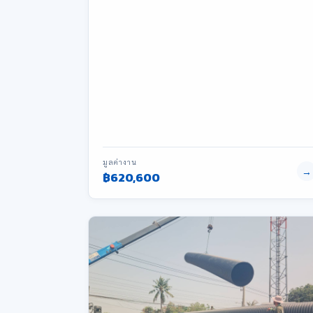
มูลค่างาน
→
฿620,600