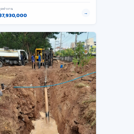
มูลค่างาน
→
฿7,930,000