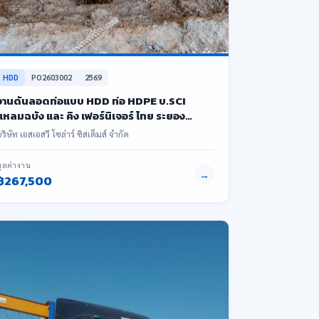
HDD
PO2603002
2569
งานดันลอดท่อแบบ HDD ท่อ HDPE บ.SCI
แหลมฉบัง และ คิง เฟอร์นิเจอร์ ไทย ระยอง
ปลวกแดง
ริษัท เอสเอสวี โซล่าร์ ซิสเต็มส์ จำกัด
มูลค่างาน
→
฿267,500