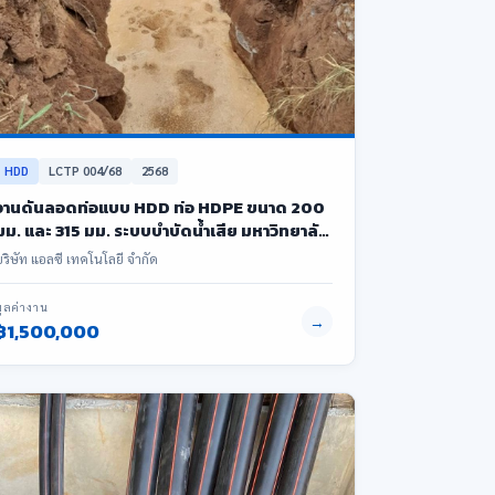
HDD
LCTP 004/68
2568
งานดันลอดท่อแบบ HDD ท่อ HDPE ขนาด 200
มม. และ 315 มม. ระบบบำบัดน้ำเสีย มหาวิทยาลัย
ขอนแก่น ระยะรวม 503 เมตร
บริษัท แอลซี เทคโนโลยี จำกัด
มูลค่างาน
→
฿1,500,000