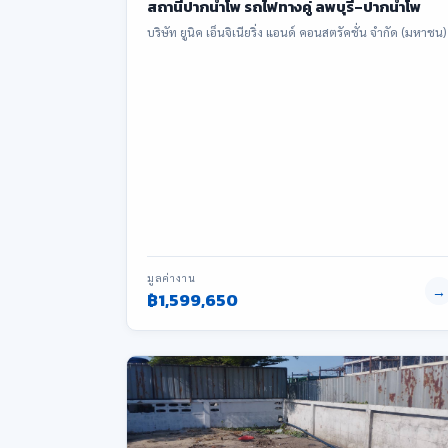
สถานีปากน้ำโพ รถไฟทางคู่ ลพบุรี–ปากน้ำโพ
บริษัท ยูนิค เอ็นจิเนียริ่ง แอนด์ คอนสตรัคชั่น จำกัด (มหาชน)
มูลค่างาน
→
฿1,599,650