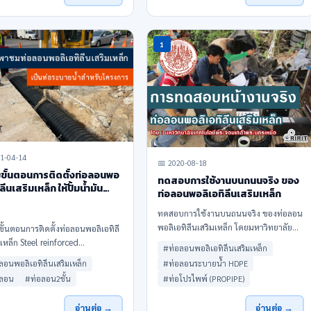
1
1-04-14
📅 2020-08-18
ขั้นตอนการติดตั้งท่อลอนพอ
ทดสอบการใช้งานบนถนนจริง ของ
ลีนเสริมเหล็ก ให้ปั้มน้ำมัน
ท่อลอนพอลิเอทิลีนเสริมเหล็ก
ทดสอบการใช้งานบนถนนจริง ของท่อลอน
พอลิเอทิลีนเสริมเหล็ก โดยมหาวิทยาลัย
้นตอนการติดตั้งท่อลอนพอลิเอทิลี
เทคโนโลยีพระจอมเกล้าพระนครเหนือ
เหล็ก Steel reinforced
#ท่อลอนพอลิเอทิลีนเสริมเหล็ก
เพื่อหาค่าการยุบตัวของท่อลอนพอลิเอทิลี
hylene corrugated pipe ให้ปั้มน้ำ
ลอนพอลิเอทิลีนเสริมเหล็ก
#ท่อลอนระบายน้ำ HDPE
นเสริมเหล็ก จากการวิ่งผ่านของรถ
ตท. บนพื้นถนนที่มีการสัญจนหนา
อลอน
#ท่อลอน2ชั้น
#ท่อโปรไพพ์ (PROPIPE)
ละต้องเชื่อมต่อกับท่อระบายน้ำ
รณะ
อ่านต่อ →
อ่านต่อ →