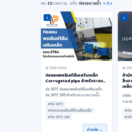
พบ
10
บทความ · แท็ก:
ท่อระบายน้ำ
✕ ล้าง
3
1
📅 2026-05-04
📅 202
ท่อลอนพอลิเอทิลีนเสริมเหล็ก
สำนัก
Corrugated pipe สำหรับระบบ
สืบร
ระบายน้ำภาคใต้ โดยตะวันไพพ์
เหล็ก
ท่อ SRPE ท่อลอนพอลิเอทิลีนเสริมเหล็ก
ท่อ SRPE SN8 สำหรับระบบระบายน้ำ
บริษัท
หาดใหญ่ สงขลา และ 14 จังหวัดภาคใต้
ราคาท่
#ท่อ SRPE
โดยตะวันไพพ์ พร้อมจัดส่งท่อ 400 mm
ให้สำน
#ท่อลอนพอลิเอทิลีนเสริมเหล็ก
#ท่อ
SN8, 600 mm SN8 และ 800 mm SN8
เพื่อ
#ท่อ SRPE SN8
#SR
สำหรับงานเทศบาล งานถนน และงาน
ก่อสร้
ระบายน้ำภาคใต้
อ่านต่อ →