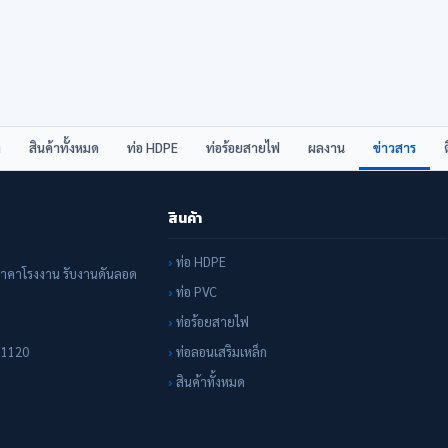
ก
สินค้าทั้งหมด
ท่อ HDPE
ท่อร้อยสายไฟ
ผลงาน
ข่าวสาร
ด
สินค้า
ท่อ HDPE
ราคาโรงงาน รับงานดันลอด
ท่อ PVC
ท่อร้อยสายไฟ
ท่อลอนเสริมเหล็ก
 11120
สินค้าทั้งหมด