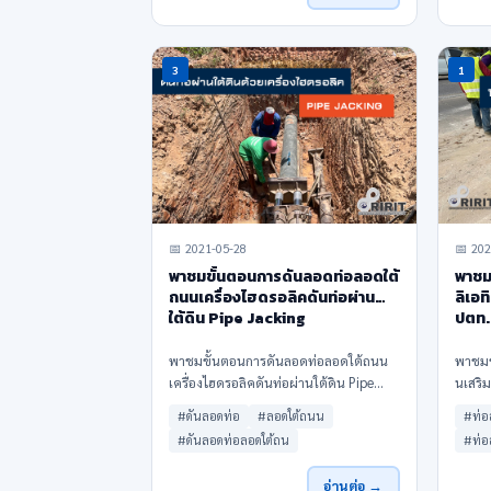
3
1
📅 2021-05-28
📅 202
พาชมขั้นตอนการดันลอดท่อลอดใต้
พาชม
ถนนเครื่องไฮดรอลิคดันท่อผ่าน
ลิเอทิ
ใต้ดิน Pipe Jacking
ปตท.
พาชมขั้นตอนการดันลอดท่อลอดใต้ถนน
พาชมขั
เครื่องไฮดรอลิคดันท่อผ่านใต้ดิน Pipe
นเสริม
Jacking สำหรับท่อปลอกขนาด 200 มม.
polyet
#ดันลอดท่อ
#ลอดใต้ถนน
#ท่อ
และ 300 มม. ความมยาวรวม 40 เมตร
มัน ป
#ดันลอดท่อลอดใต้ถน
#ท่
ข้ามถนน เพื่อย้ายแนวท่อประปา ของการ
แน่น แ
ประปาส่วนภูมิภาค
สาธา
อ่านต่อ →