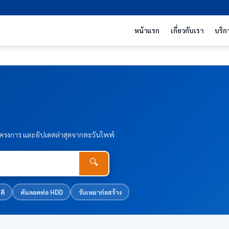
หน้าแรก
เกี่ยวกับเรา
บริก
านโครงการ และอัปเดตล่าสุดจากตะวันไพพ์
🔍
ดี
ดันลอดท่อ HDD
รับเหมาก่อสร้าง