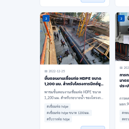
2
2
📅 202
📅 2022-12-25
การท
ขั้นตอนงานเชื่อมท่อ HDPE ขนาด
มาตร
1,200 มม. สำหรับโครงการมิกซ์ยูส
ประป
(Mixed-use)
พาชมขั้นตอนงานเชื่อมท่อ HDPE ขนาด
1,200 มม. สำหรับระบายน้ำ ของโครงการ
การทด
มิกซ์ยูส (Mixed-use) แบบ full option
มอก.9
#เชื่อมท่อ hdpe
รายการคำนวณและตรวจสอบค่าสอบเทียบ
HDPE 
#เชื่อมท่อ hdpe ขนาด 1200มม.
#ทด
หลังจากเชื่อมท่อ HDPE แล้วเสร็จ
ทั้งใน
#รับวางท่อ hdpe
#ตรว
ตรวจส
สำหรับ