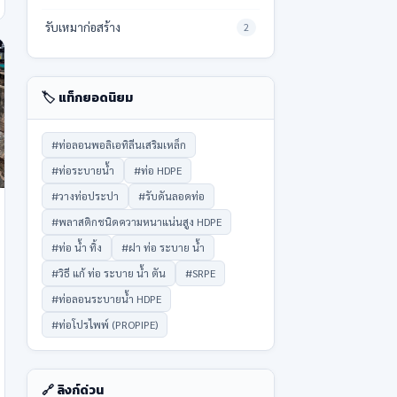
รับเหมาก่อสร้าง
2
🏷️ แท็กยอดนิยม
#ท่อลอนพอลิเอทิลีนเสริมเหล็ก
#ท่อระบายน้ำ
#ท่อ HDPE
#วางท่อประปา
#รับดันลอดท่อ
#พลาสติกชนิดความหนาแน่นสูง HDPE
#ท่อ น้ำ ทิ้ง
#ฝา ท่อ ระบาย น้ำ
#วิธี แก้ ท่อ ระบาย น้ํา ตัน
#SRPE
#ท่อลอนระบายน้ำ HDPE
#ท่อโปรไพพ์ (PROPIPE)
🔗 ลิงก์ด่วน