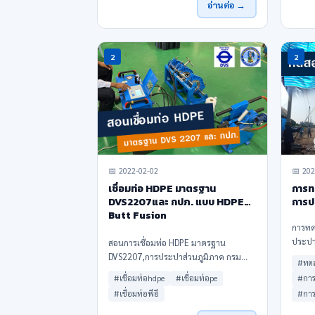
อ่านต่อ →
(Polye
2
2
📅 2022-02-02
📅 202
เชื่อมท่อ HDPE มาตรฐาน
การท
DVS2207และ กปภ. แบบ HDPE
การป
Butt Fusion
การทด
ประปาส
สอนการเชื่อมท่อ HDPE มาตรฐาน
การทดส
DVS2207,การประปาส่วนภูมิภาค กรม
#ทดส
จะเป็
พัฒนาฝีมือแรงงาน เชื่อมท่อ PE อุณหภูมิที่
#เชื่อมท่อhdpe
#เชื่อมท่อpe
#การ
งดันร้
เหมาะสมสำหรับเชื่อมท่อ HDPE แรงดันที่
#เชื่อมท่อพีอี
#การ
ออกแบบ
เหมาะสม