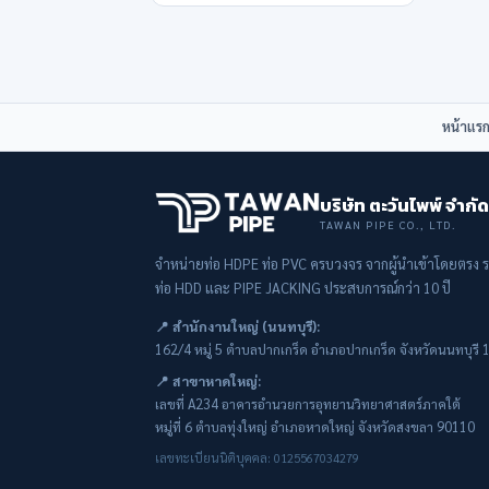
หน้าแร
บริษัท ตะวันไพพ์ จำกั
TAWAN PIPE CO., LTD.
จำหน่ายท่อ HDPE ท่อ PVC ครบวงจร จากผู้นำเข้าโดยตรง 
ท่อ HDD และ PIPE JACKING ประสบการณ์กว่า 10 ปี
📍 สำนักงานใหญ่ (นนทบุรี):
162/4 หมู่ 5 ตำบลปากเกร็ด อำเภอปากเกร็ด จังหวัดนนทบุรี
📍 สาขาหาดใหญ่:
เลขที่ A234 อาคารอำนวยการอุทยานวิทยาศาสตร์ภาคใต้
หมู่ที่ 6 ตำบลทุ่งใหญ่ อำเภอหาดใหญ่ จังหวัดสงขลา 90110
เลขทะเบียนนิติบุคคล: 0125567034279