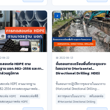
2
2-06-22
📅 2022-06-13
ดสอบท่อ HDPE ตาม
ขั้นตอนการเตรียมพื้นที่การขุดเจาะ
ฐาน มอก.982-2556 และการ
ในแนวราบ (Horizontal
าส่วนภูมิภาค
Directional Drilling: HDD)
สอบท่อ HDPE ตามมาตรฐาน
ขั้นตอนการปฏิบัติการขุดเจาะในแนวราบ
82-2556 ตรวจสอบคุณภาพท่อ
(Horizontal Directional Drilling:
การตัดตัวอย่างท่อ hdpe ไปทดสอบ
HDD)การปรับตั้งค่าของเครื่องตรวจจับ
สอบท่อ HDPE
#ทดสอบท่อพีอี
#การขุดเจาะในแนวราบ
#ดันลอดท่อ
สนามและในแลปปฏิบัติการ เพื่อ
สัญญาณเจา้หนา้ที่ผู้ควบคุมการขุดเจาะ
จสอบคุณภาพท่อ HDPE
#Horizontal Directional Drilling
อบคุณภาพกระบรวนการผลิต
(Supervisor) จะนำเฉพาะ หัวเจาะที่บรรจุ
การผลิตท่อพอลิเอทิลีน
ตัวส่งสัญญาณอิเลคโท