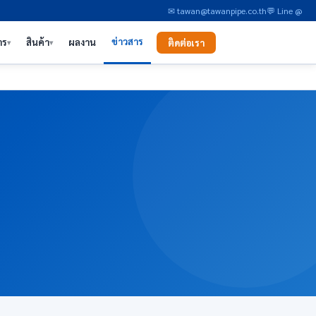
✉ tawan@tawanpipe.co.th
💬 Line @
ข่าวสาร
าร
สินค้า
ผลงาน
ติดต่อเรา
▾
▾