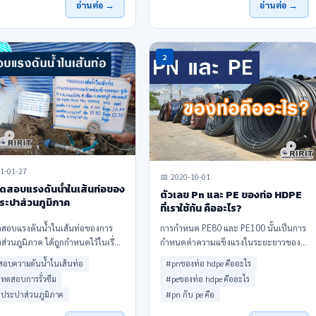
อ่านต่อ →
อ่านต่อ →
rhylene)
2
1-01-27
📅 2020-10-01
ดสอบแรงดันน้ำในเส้นท่อของ
ตัวเลข Pn และ PE ของท่อ HDPE
ระปาส่วนภูมิภาค
ที่เราใช้กัน คืออะไร?
สอบแรงดันน้ำในเส้นท่อของการ
การกำหนด PE80 และ PE100 นั้นเป็นการ
่วนภูมิภาค ได้ถูกกำหนดไว้ในเรื่อง
กำหนดค่าความแข็งแรงในระยะยาวของ
อบท่อส่งน้ำ/ท่อจ่ายน้ำที่วางใหม่
ท่อ hdpe ซึ่งเรียกว่าค่าความแข็งแรงขั้น
อบความดันน้ำในเส้นท่อ
#pnของท่อ hdpe คืออะไร
นการทดสอบหารอยรั่วและทนแร
ต่ำที่ต้องการ (MRS) ทำหน้าที่บ่งชี้ความ
ทดสอบการรั่วซึม
#peของท่อ hdpe คืออะไร
ำในแนวเส้นท่อรวมถึงอุปกรณ์ตามที่
ทนทานของตัวท่อในการรับน้ำหนักของท่อ
ประปาส่วนภูมิภาค
#pn กับ pe คือ
 โดยเพื่อให้ได้
hdpeในระหว่างที่ PN