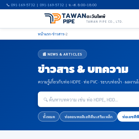
📞
091-169-5732
|
091-169-5732
| จ.–ส. 8:00–18:00
ตะวันไพพ์
TAWAN PIPE CO., LTD.
หน้าแรก
›
ข่าวสาร
›
2
📰 NEWS & ARTICLES
ข่าวสาร & บทความ
ความรู้เกี่ยวกับท่อ HDPE · ท่อ PVC · ระบบท่อน้ำ · ผลง
ทั้งหมด
ท่อลอนพอลิเอทิลีนเสริมเหล็ก
ท่อเอชดีพี