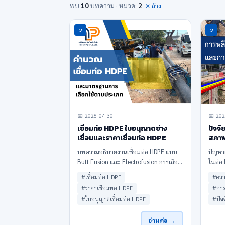
พบ
10
บทความ · หมวด:
2
✕ ล้าง
2
2
📅 2026-04-30
📅 202
เชื่อมท่อ HDPE ใบอนุญาตช่าง
ปัจจั
เชื่อมและราคาเชื่อมท่อ HDPE
สภาพ
HDP
บทความอธิบายงานเชื่อมท่อ HDPE แบบ
ปัญหาเ
Butt Fusion และ Electrofusion การเลือก
ในท่อ 
ช่างเชื่อมท่อ HDPE ใบรับรองฝีมือช่าง
ประสิท
#เชื่อมท่อ HDPE
#ควา
แนวทางคิดราคาเชื่อมท่อ HDPE ปัจจัยที่มี
คุณภา
#ราคาเชื่อมท่อ HDPE
#การ
ผลต่อราคา และข้อควรตรวจสอบก่อนจ้าง
ใช้ใน
#ใบอนุญาตเชื่อมท่อ HDPE
#ปัจจ
งานเชื่อมท่อ HDPE โดยตะวันไพพ์
เป็นสิ
อ่านต่อ →