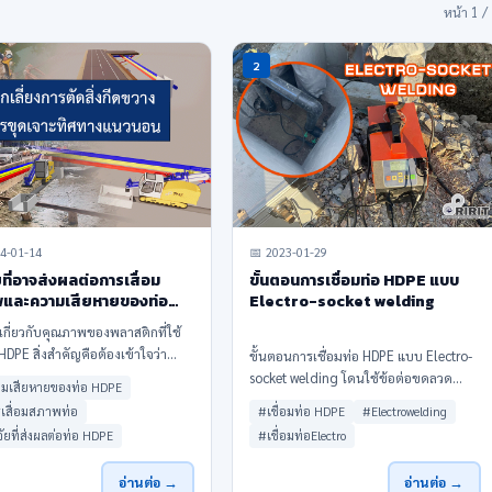
หน้า 1 /
2
4-01-14
📅 2023-01-29
ยที่อาจส่งผลต่อการเสื่อม
ขั้นตอนการเชื่อมท่อ HDPE แบบ
และความเสียหายของท่อ
Electro-socket welding
E
กี่ยวกับคุณภาพของพลาสติกที่ใช้
HDPE สิ่งสำคัญคือต้องเข้าใจว่า
ขั้นตอนการเชื่อมท่อ HDPE แบบ Electro-
ธิภาพของท่อ HDPE ขึ้นอยู่กับ
socket welding โดนใช้ข้อต่อขดลวด
มเสียหายของท่อ HDPE
พและคุณสมบัติของเรซิน HDPE ที่
ความร้อน ของท่อ HDPE ตามมาตรฐาน
เสื่อมสภาพท่อ
#เชื่อมท่อ HDPE
#Electrowelding
การผลิต คุณภาพของเรซิน HDPE
DVS 2207 โดยมีขั้นตอนที่ง่ายและใช้ระยะ
ัยที่ส่งผลต่อท่อ HDPE
#เชื่อมท่อElectro
่งสำคัญยิ่ง HDPE มีเ
เวลาง่าย ได้คุณภาพไม่ต้องมีประสบการณ์
ก็สามารถทำงานได้
อ่านต่อ →
อ่านต่อ →