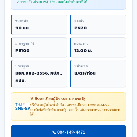
✓ ราคายังไม่รวม VAT 7% · ออกใบกำกับภาษีได้
ขนาดท่อ
แรงดัน
90 มม.
PN20
มาตรฐาน PE
ความยาว
PE100
12.00 ม.
มาตรฐาน
หน่วยขาย
มอก.982-2556, กปภ.,
เมตร/ท่อน
กปน.
🏅 ขึ้นทะเบียนผู้ค้า SME GP ภาครัฐ
บริษัท ตะวันไพพ์ จำกัด · เลขทะเบียน 0125567034279
รองรับจัดซื้อจัดจ้างภาครัฐ · ออกใบเสนอราคาหน่วยงานราชการ
ได้
📞 084-149-4471