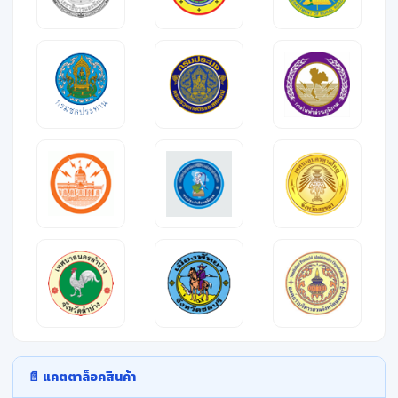
📄 แคตตาล็อคสินค้า