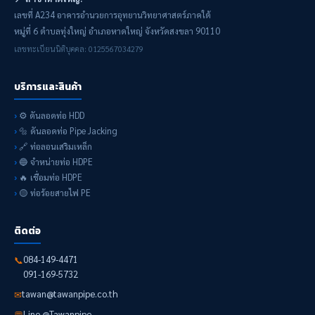
เลขที่ A234 อาคารอำนวยการอุทยานวิทยาศาสตร์ภาคใต้
หมู่ที่ 6 ตำบลทุ่งใหญ่ อำเภอหาดใหญ่ จังหวัดสงขลา 90110
เลขทะเบียนนิติบุคคล: 0125567034279
บริการและสินค้า
⚙️ ดันลอดท่อ HDD
🔩 ดันลอดท่อ Pipe Jacking
🔗 ท่อลอนเสริมเหล็ก
🔵 จำหน่ายท่อ HDPE
🔥 เชื่อมท่อ HDPE
🟡 ท่อร้อยสายไฟ PE
ติดต่อ
084-149-4471
📞
091-169-5732
tawan@tawanpipe.co.th
✉
Line @Tawanpipe
💬