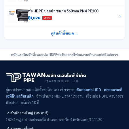
ท่อ HDPE ประปา ขนาด 560mm PN4 PE100
›
฿1,826
-45%
ดูสินค้าทั้งหมด →
หน้าแรก
สินค้าทั้งหมด
ท่อ HDPE
ท่อร้อยสายไฟ
ผลงาน
คำนวณท่อ
ติดต่อเรา
บริษัท ตะวันไพพ์ จำกัด
TAWAN PIPE CO., LTD.
ผู้แทนจำหน่ายและติดตั้งท่อโดยตรง เชี่ยวชาญ
ดันลอดท่อ HDD
·
ท่อลอนพอลิ
เอทิลีนเสริมเหล็ก
· จำหน่ายท่อ HDPE ราคาโรงงาน · เชื่อมท่อ HDPE ครบวงจร
ประสบการณ์กว่า 10 ปี
📍 สำนักงานใหญ่ (นนทบุรี):
162/4 หมู่ 5 ตำบลปากเกร็ด อำเภอปากเกร็ด จังหวัดนนทบุรี 11120
📍 สาขาหาดใหญ่: