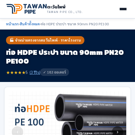
ตะวันไพพ์
TAWAN PIPE CO., LTD.
หน้าแรก
›
สินค้าทั้งหมด
›
ท่อ HDPE ประปา ขนาด 90mm PN20 PE100
🏭 จำหน่ายตรงจากตะวันไพพ์ · ราคาโรงงาน
ท่อ HDPE ประปา ขนาด 90mm PN20
PE100
★
★
★
★
★
✓ 183 ออเดอร์
5
(3 รีวิว)
‹
›