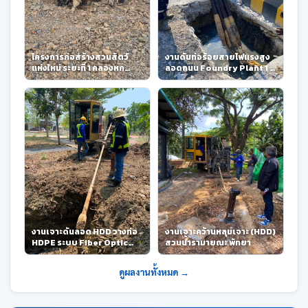
โครงการก่อสร้างสวนสัตว์
งานดันท่อร้อยสายไฟแรงสูง
แห่งใหม่ ระยะที่ 1 คลองหก
ลอดถนน Foundry Plant 1 –
จ.ปทุมธานี
Oriental Copper (OC-
ETP)
งานเจาะดันลอด HDD วางท่อ
งานเจาะคว้านหลุมเจาะ (HDD)
HDPE ระบบ Fiber Optic
สวนน้ำรามายณะ พัทยา
ชลประทานสามเสน และ
ปากเกร็ด
ดูผลงานทั้งหมด →