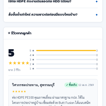
+
ใช้ท่อ HDPE กับงานดันลอดท่อ HDD ได้ไหม?
+
สั่งขั้นต่ำเท่าไหร่ ความยาวต่อท่อนมีแบบไหนบ้าง?
⭐ รีวิวจากลูกค้า
5
5 ★
3
4 ★
0
3 ★
0
★
★
★
★
★
2 ★
0
1 ★
0
จาก 3 รีวิว
วิศวกรชลประทาน, สุพรรณบุรี
✓ ซื้อจริง
12 เม.ย. 2569
★
★
★
★
★
ท่อ HDPE PE100 คุณภาพเยี่ยม ผ่านมาตรฐาน กปภ. ใช้ใน
โครงการประปาหมู่บ้าน เชื่อมต่อด้วย Butt Fusion ได้แนบสนิท