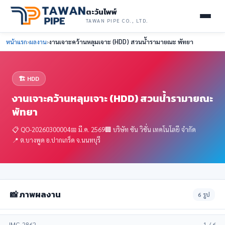
ตะวันไพพ์
TAWAN PIPE CO., LTD.
หน้าแรก
›
ผลงาน
›
งานเจาะคว้านหลุมเจาะ (HDD) สวนน้ำรามายณะ พัทยา
🏗️ HDD
งานเจาะคว้านหลุมเจาะ (HDD) สวนน้ำรามายณะ
พัทยา
📋 QO-20260300004
📅 มี.ค. 2569
🏢 บริษัท ซัน วิชั่น เทคโนโลยี จำกัด
📍 ต.บางพูด อ.ปากเกร็ด จ.นนทบุรี
📸 ภาพผลงาน
6 รูป
‹
›