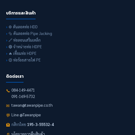
บริการและสินค้า
⚙️ ดันลอดท่อ HDD
🔩 ดันลอดท่อ Pipe Jacking
🔗 ท่อลอนเสริมเหล็ก
🔵 จำหน่ายท่อ HDPE
🔥 เชื่อมท่อ HDPE
🟡 ท่อร้อยสายไฟ PE
ติดต่อเรา
084-149-4471
📞
091-169-5732
tawan@tawanpipe.co.th
✉
Line @Tawanpipe
💬
กสิกรไทย
195-3-55532-4
🏦
นโยบายการคืนสินค้า
📄