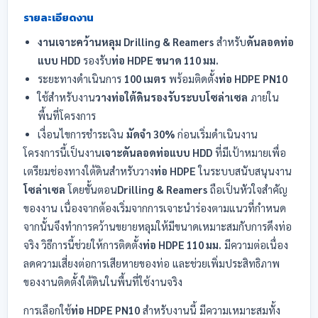
รายละเอียดงาน
งานเจาะคว้านหลุม Drilling & Reamers
สำหรับ
ดันลอดท่อ
แบบ HDD
รองรับ
ท่อ HDPE ขนาด 110 มม.
ระยะทางดำเนินการ
100 เมตร
พร้อมติดตั้ง
ท่อ HDPE PN10
ใช้สำหรับงาน
วางท่อใต้ดินรองรับระบบโซล่าเซล
ภายใน
พื้นที่โครงการ
เงื่อนไขการชำระเงิน
มัดจำ 30%
ก่อนเริ่มดำเนินงาน
โครงการนี้เป็นงาน
เจาะดันลอดท่อแบบ HDD
ที่มีเป้าหมายเพื่อ
เตรียมช่องทางใต้ดินสำหรับวาง
ท่อ HDPE
ในระบบสนับสนุนงาน
โซล่าเซล
โดยขั้นตอน
Drilling & Reamers
ถือเป็นหัวใจสำคัญ
ของงาน เนื่องจากต้องเริ่มจากการเจาะนำร่องตามแนวที่กำหนด
จากนั้นจึงทำการคว้านขยายหลุมให้มีขนาดเหมาะสมกับการดึงท่อ
จริง วิธีการนี้ช่วยให้การติดตั้ง
ท่อ HDPE 110 มม.
มีความต่อเนื่อง
ลดความเสี่ยงต่อการเสียหายของท่อ และช่วยเพิ่มประสิทธิภาพ
ของงานติดตั้งใต้ดินในพื้นที่ใช้งานจริง
การเลือกใช้
ท่อ HDPE PN10
สำหรับงานนี้ มีความเหมาะสมทั้ง