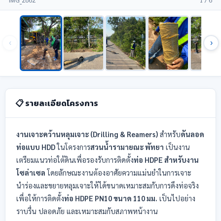
IMG_2862
1 / 6
‹
›
📋 รายละเอียดโครงการ
งานเจาะคว้านหลุมเจาะ (Drilling & Reamers)
สำหรับ
ดันลอด
ท่อแบบ HDD
ในโครงการ
สวนน้ำรามายณะ พัทยา
เป็นงาน
เตรียมแนวท่อใต้ดินเพื่อรองรับการติดตั้ง
ท่อ HDPE สำหรับงาน
โซล่าเซล
โดยลักษณะงานต้องอาศัยความแม่นยำในการเจาะ
นำร่องและขยายหลุมเจาะให้ได้ขนาดเหมาะสมกับการดึงท่อจริง
เพื่อให้การติดตั้ง
ท่อ HDPE PN10 ขนาด 110 มม.
เป็นไปอย่าง
ราบรื่น ปลอดภัย และเหมาะสมกับสภาพหน้างาน