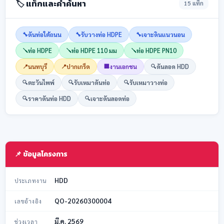
🏷️ แท็กและคำค้นหา
15 แท็ก
🔧
ดันท่อใต้ถนน
🔧
รับวางท่อ HDPE
🔧
เจาะดินแนวนอน
🪛
ท่อ HDPE
🪛
ท่อ HDPE 110 มม
🪛
ท่อ HDPE PN10
📍
นนทบุรี
📍
ปากเกร็ด
🏢
งานเอกชน
🔍
ดันลอด HDD
🔍
ตะวันไพพ์
🔍
รับเหมาดันท่อ
🔍
รับเหมาวางท่อ
🔍
ราคาดันท่อ HDD
🔍
เจาะดันลอดท่อ
📌 ข้อมูลโครงการ
HDD
ประเภทงาน
QO-20260300004
เลขอ้างอิง
มี.ค. 2569
ช่วงเวลา