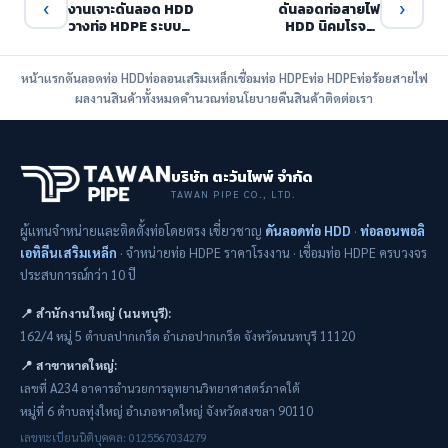
‹
›
งานเจาะดันลอด HDD
ดันลอดท่อสายไฟ
วางท่อ HDPE ระบบ
HDD นิคมโรจนะ
Fiber Optic
อยุธยา ระบบ Smart
ชลประทานสามเสน
Grid
และปากเกร็ด
หน้าแรก
ดันลอดท่อ HDD
ท่อลอนเสริมเหล็ก
เชื่อมท่อ HDPE
ท่อ HDPE
ท่อร้อยสายไฟ
ผลงาน
สินค้าทั้งหมด
คำนวณท่อ
นโยบายคืนสินค้า
ติดต่อเรา
บริษัท ตะวันไพพ์ จำกัด
TAWAN PIPE CO., LTD.
ผู้แทนจำหน่ายและติดตั้งท่อโดยตรง เชี่ยวชาญ
ดันลอดท่อ HDD
·
ท่อลอนพอลิ
เอทิลีนเสริมเหล็ก
· จำหน่ายท่อ HDPE ราคาโรงงาน · เชื่อมท่อ HDPE ครบวงจร
ประสบการณ์กว่า 10 ปี
📍 สำนักงานใหญ่ (นนทบุรี):
162/4 หมู่ 5 ตำบลปากเกร็ด อำเภอปากเกร็ด จังหวัดนนทบุรี 11120
📍 สาขาหาดใหญ่:
เลขที่ A234 อาคารอำนวยการอุทยานวิทยาศาสตร์ภาคใต้
หมู่ที่ 6 ตำบลทุ่งใหญ่ อำเภอหาดใหญ่ จังหวัดสงขลา 90110
เลขทะเบียนนิติบุคคล: 0125567034279