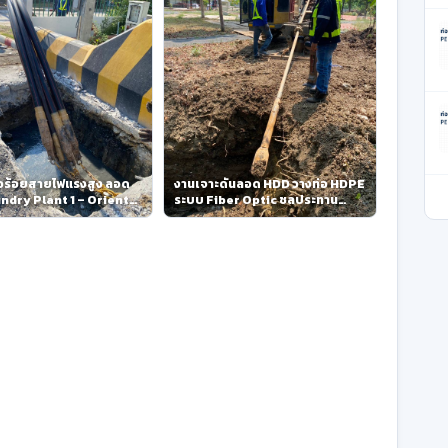
่อร้อยสายไฟแรงสูง ลอด
งานเจาะดันลอด HDD วางท่อ HDPE
ndry Plant 1 – Oriental
ระบบ Fiber Optic ชลประทาน
 (OC-ETP)
สามเสน และปากเกร็ด