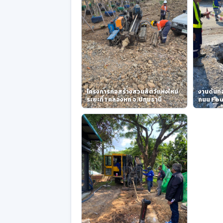
โครงการก่อสร้างสวนสัตว์แห่งใหม่
งานดันท
ระยะที่ 1 คลองหก จ.ปทุมธานี
ถนน Fou
Copper