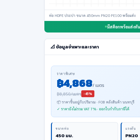
ท่อ HDPE ประปา ขนาด 450mm PN20 PE100 พร้อมส่ง
มีสต็อกพร้อมส่งทัน
📐 ข้อมูลจำเพาะและราคา
ราคาพิเศษ
฿4,868
/ เมตร
฿8,850/เมตร
-45%
📦 ราคาขึ้นอยู่กับปริมาณ · FOB คลังสินค้า นนทบุรี
✓ ราคายังไม่รวม VAT 7% · ออกใบกำกับภาษีได้
ขนาดท่อ
แรงดัน
450 มม.
PN20