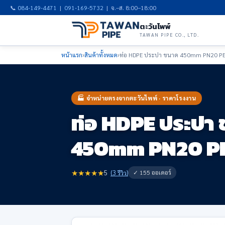
📞
084-149-4471
|
091-169-5732
| จ.–ส. 8:00–18:00
ตะวันไพพ์
TAWAN PIPE CO., LTD.
หน้าแรก
›
สินค้าทั้งหมด
›
ท่อ HDPE ประปา ขนาด 450mm PN20 P
🏭 จำหน่ายตรงจากตะวันไพพ์ · ราคาโรงงาน
ท่อ HDPE ประปา
450mm PN20 P
★
★
★
★
★
✓ 155 ออเดอร์
5
(3 รีวิว)