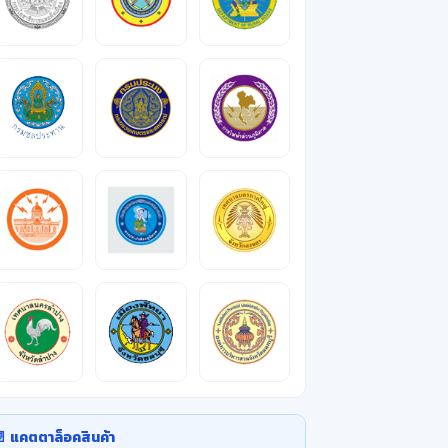
 แคตตาล็อคสินค้า