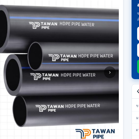
จ
ส
›

ข
ม
ค