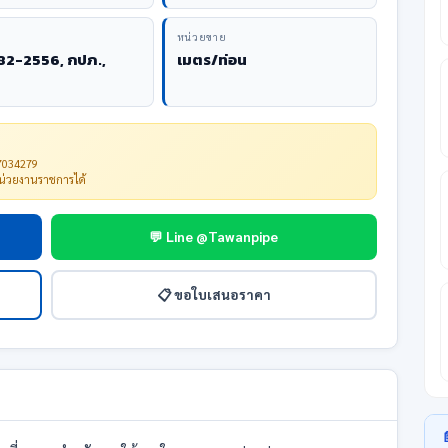
หน่วยขาย
82-2556, กปภ.,
เมตร/ท่อน
67034279
หน่วยงานราชการได้
💬 Line @Tawanpipe
📋 ขอใบเสนอราคา
