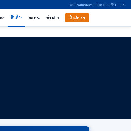
✉ tawan@tawanpipe.co.th
💬 Line @
สินค้า
าร
ผลงาน
ข่าวสาร
ติดต่อเรา
▾
▾