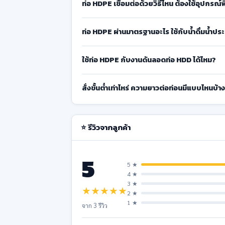
ท่อ HDPE เชื่อมต่อด้วยวิธีไหน ต้องใช้อุปกรณ
ท่อ HDPE ผ่านมาตรฐานอะไร ใช้กับน้ำดื่มน้ำปร
ใช้ท่อ HDPE กับงานดันลอดท่อ HDD ได้ไหม?
สั่งขั้นต่ำเท่าไหร่ ความยาวต่อท่อนมีแบบไหนบ้า
⭐ รีวิวจากลูกค้า
5
5 ★
4 ★
3 ★
★
★
★
★
★
2 ★
1 ★
จาก 3 รีวิว