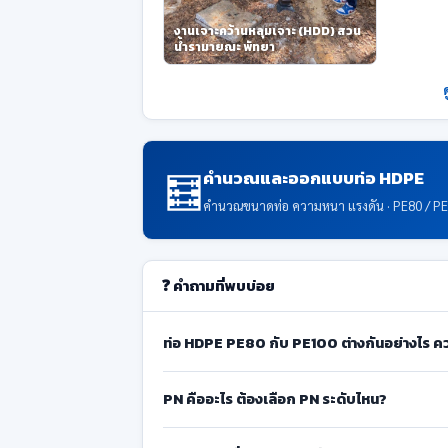
งานเจาะคว้านหลุมเจาะ (HDD) สวน
น้ำรามายณะ พัทยา
🧮
คำนวณและออกแบบท่อ HDPE
คำนวณขนาดท่อ ความหนา แรงดัน · PE80 / P
❓ คำถามที่พบบ่อย
ท่อ HDPE PE80 กับ PE100 ต่างกันอย่างไร 
PN คืออะไร ต้องเลือก PN ระดับไหน?