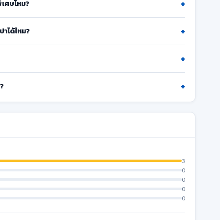
+
์พิเศษไหม?
+
ะปาได้ไหม?
+
+
ง?
3
0
0
0
0