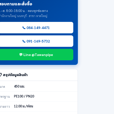
สอบถามและสั่งซื้อ
.–ส. 8:00–18:00 น. · ตอบทุกช่องทาง
ำนักงานใหญ่ นนทบุรี · สาขา หาดใหญ่
📞 084-149-4471
📞 091-169-5732
💬 Line @Tawanpipe
 สรุปข้อมูลสินค้า
450 มม.
นาด
PE100 / PN20
าตรฐาน
12.00 ม./ท่อน
วามยาว