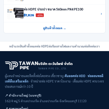
ท่อ HDPE ประปา ขนาด 560mm PN4 PE100
›
฿1,826
-45%
ดูสินค้าทั้งหมด →
หน้าแรก
สินค้าทั้งหมด
ท่อ HDPE
ท่อร้อยสายไฟ
ผลงาน
คำนวณท่อ
ติดต่อเรา
บริษัท ตะวันไพพ์ จำกัด
TAWAN PIPE CO., LTD.
ผู้แทนจำหน่ายและติดตั้งท่อโดยตรง เชี่ยวชาญ
ดันลอดท่อ HDD
·
ท่อลอนพอลิ
เอทิลีนเสริมเหล็ก
· จำหน่ายท่อ HDPE ราคาโรงงาน · เชื่อมท่อ HDPE ครบวงจร
ประสบการณ์กว่า 10 ปี
📍 สำนักงานใหญ่ (นนทบุรี):
162/4 หมู่ 5 ตำบลปากเกร็ด อำเภอปากเกร็ด จังหวัดนนทบุรี 11120
📍 สาขาหาดใหญ่: