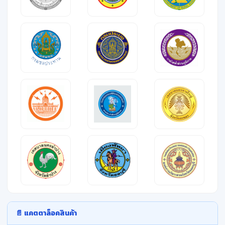
📄 แคตตาล็อคสินค้า