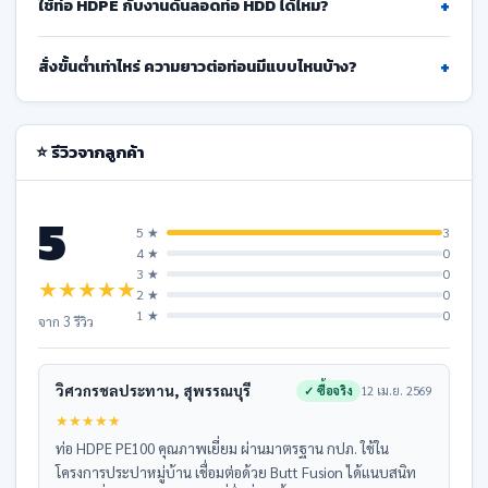
+
ใช้ท่อ HDPE กับงานดันลอดท่อ HDD ได้ไหม?
+
สั่งขั้นต่ำเท่าไหร่ ความยาวต่อท่อนมีแบบไหนบ้าง?
⭐ รีวิวจากลูกค้า
5
5 ★
3
4 ★
0
3 ★
0
★
★
★
★
★
2 ★
0
1 ★
0
จาก 3 รีวิว
วิศวกรชลประทาน, สุพรรณบุรี
✓ ซื้อจริง
12 เม.ย. 2569
★
★
★
★
★
ท่อ HDPE PE100 คุณภาพเยี่ยม ผ่านมาตรฐาน กปภ. ใช้ใน
โครงการประปาหมู่บ้าน เชื่อมต่อด้วย Butt Fusion ได้แนบสนิท