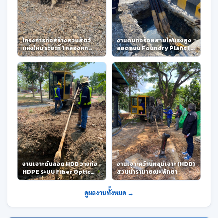
โครงการก่อสร้างสวนสัตว์
งานดันท่อร้อยสายไฟแรงสูง
แห่งใหม่ ระยะที่ 1 คลองหก
ลอดถนน Foundry Plant 1 –
จ.ปทุมธานี
Oriental Copper (OC-
ETP)
งานเจาะดันลอด HDD วางท่อ
งานเจาะคว้านหลุมเจาะ (HDD)
HDPE ระบบ Fiber Optic
สวนน้ำรามายณะ พัทยา
ชลประทานสามเสน และ
ปากเกร็ด
ดูผลงานทั้งหมด →