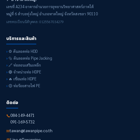
เลขที่ A234 อาคารอำนวยการอุทยานวิทยาศาสตร์ภาคใต้
หมู่ที่ 6 ตำบลทุ่งใหญ่ อำเภอหาดใหญ่ จังหวัดสงขลา 90110
เลขทะเบียนนิติบุคคล: 0125567034279
บริการและสินค้า
⚙️ ดันลอดท่อ HDD
🔩 ดันลอดท่อ Pipe Jacking
🔗 ท่อลอนเสริมเหล็ก
🔵 จำหน่ายท่อ HDPE
🔥 เชื่อมท่อ HDPE
🟡 ท่อร้อยสายไฟ PE
ติดต่อ
084-149-4471
📞
091-169-5732
tawan@tawanpipe.co.th
✉
Line @Tawanpipe
💬