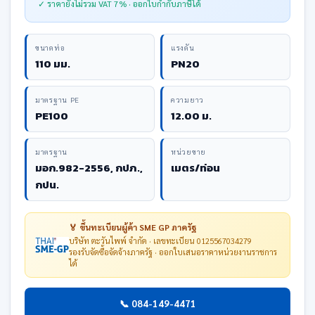
✓ ราคายังไม่รวม VAT 7% · ออกใบกำกับภาษีได้
ขนาดท่อ
แรงดัน
110 มม.
PN20
มาตรฐาน PE
ความยาว
PE100
12.00 ม.
มาตรฐาน
หน่วยขาย
มอก.982-2556, กปภ.,
เมตร/ท่อน
กปน.
🏅 ขึ้นทะเบียนผู้ค้า SME GP ภาครัฐ
บริษัท ตะวันไพพ์ จำกัด · เลขทะเบียน 0125567034279
รองรับจัดซื้อจัดจ้างภาครัฐ · ออกใบเสนอราคาหน่วยงานราชการ
ได้
📞 084-149-4471