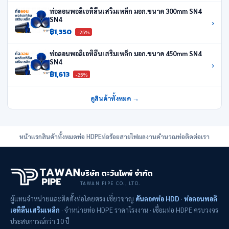
ท่อลอนพอลิเอทิลีนเสริมเหล็ก มอก.ขนาด 300mm SN4
SN4
›
฿1,350
-25%
ท่อลอนพอลิเอทิลีนเสริมเหล็ก มอก.ขนาด 450mm SN4
SN4
›
฿1,613
-25%
ดูสินค้าทั้งหมด →
หน้าแรก
สินค้าทั้งหมด
ท่อ HDPE
ท่อร้อยสายไฟ
ผลงาน
คำนวณท่อ
ติดต่อเรา
บริษัท ตะวันไพพ์ จำกัด
TAWAN PIPE CO., LTD.
ผู้แทนจำหน่ายและติดตั้งท่อโดยตรง เชี่ยวชาญ
ดันลอดท่อ HDD
·
ท่อลอนพอลิ
เอทิลีนเสริมเหล็ก
· จำหน่ายท่อ HDPE ราคาโรงงาน · เชื่อมท่อ HDPE ครบวงจร
ประสบการณ์กว่า 10 ปี