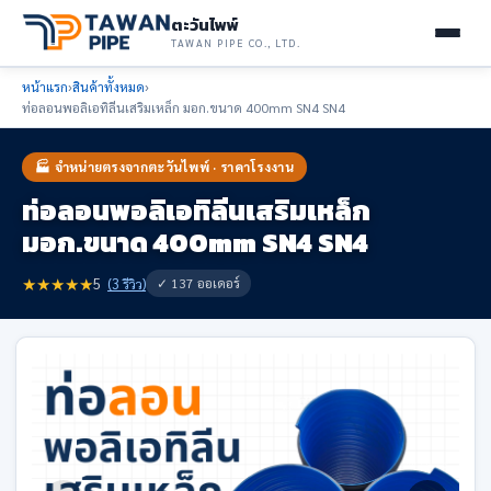
ตะวันไพพ์
TAWAN PIPE CO., LTD.
หน้าแรก
›
สินค้าทั้งหมด
›
ท่อลอนพอลิเอทิลีนเสริมเหล็ก มอก.ขนาด 400mm SN4 SN4
🏭 จำหน่ายตรงจากตะวันไพพ์ · ราคาโรงงาน
ท่อลอนพอลิเอทิลีนเสริมเหล็ก
มอก.ขนาด 400mm SN4 SN4
★
★
★
★
★
✓ 137 ออเดอร์
5
(3 รีวิว)