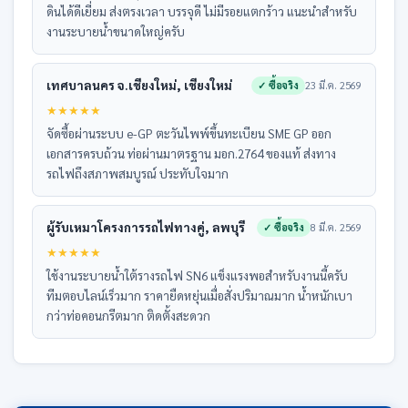
ดินได้ดีเยี่ยม ส่งตรงเวลา บรรจุดี ไม่มีรอยแตกร้าว แนะนำสำหรับ
งานระบายน้ำขนาดใหญ่ครับ
เทศบาลนคร จ.เชียงใหม่, เชียงใหม่
✓ ซื้อจริง
23 มี.ค. 2569
★
★
★
★
★
จัดซื้อผ่านระบบ e-GP ตะวันไพพ์ขึ้นทะเบียน SME GP ออก
เอกสารครบถ้วน ท่อผ่านมาตรฐาน มอก.2764 ของแท้ ส่งทาง
รถไฟถึงสภาพสมบูรณ์ ประทับใจมาก
ผู้รับเหมาโครงการรถไฟทางคู่, ลพบุรี
✓ ซื้อจริง
8 มี.ค. 2569
★
★
★
★
★
ใช้งานระบายน้ำใต้รางรถไฟ SN6 แข็งแรงพอสำหรับงานนี้ครับ
ทีมตอบไลน์เร็วมาก ราคายืดหยุ่นเมื่อสั่งปริมาณมาก น้ำหนักเบา
กว่าท่อคอนกรีตมาก ติดตั้งสะดวก