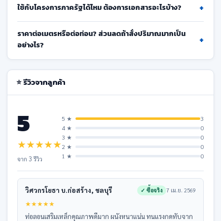
+
ใช้กับโครงการภาครัฐได้ไหม ต้องการเอกสารอะไรบ้าง?
ราคาต่อเมตรหรือต่อท่อน? ส่วนลดถ้าสั่งปริมาณมากเป็น
+
อย่างไร?
⭐ รีวิวจากลูกค้า
5
5 ★
3
4 ★
0
3 ★
0
★
★
★
★
★
2 ★
0
1 ★
0
จาก 3 รีวิว
วิศวกรโยธา บ.ก่อสร้าง, ชลบุรี
✓ ซื้อจริง
7 เม.ย. 2569
★
★
★
★
★
ท่อลอนเสริมเหล็กคุณภาพดีมาก ผนังหนาแน่น ทนแรงกดทับจาก