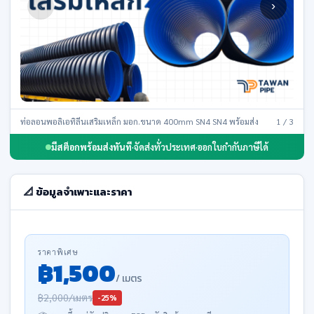
‹
›
ท่อลอนพอลิเอทิลีนเสริมเหล็ก มอก.ขนาด 400mm SN4 SN4 พร้อมส่ง
1 / 3
มีสต็อกพร้อมส่งทันที
·
จัดส่งทั่วประเทศ
·
ออกใบกำกับภาษีได้
📐 ข้อมูลจำเพาะและราคา
ราคาพิเศษ
฿1,500
/ เมตร
฿2,000/เมตร
-25%