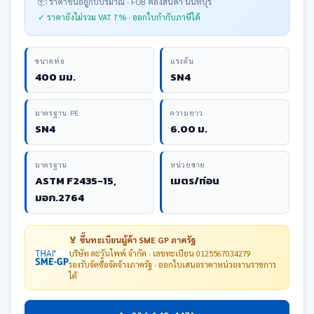
📦 ราคาขึ้นอยู่กับปริมาณ · FOB คลังสินค้า นนทบุรี
✓ ราคายังไม่รวม VAT 7% · ออกใบกำกับภาษีได้
ขนาดท่อ
แรงดัน
400 มม.
SN4
มาตรฐาน PE
ความยาว
SN4
6.00 ม.
มาตรฐาน
หน่วยขาย
ASTM F2435-15,
เมตร/ท่อน
มอก.2764
🏅 ขึ้นทะเบียนผู้ค้า SME GP ภาครัฐ
บริษัท ตะวันไพพ์ จำกัด · เลขทะเบียน 0125567034279
รองรับจัดซื้อจัดจ้างภาครัฐ · ออกใบเสนอราคาหน่วยงานราชการ
ได้