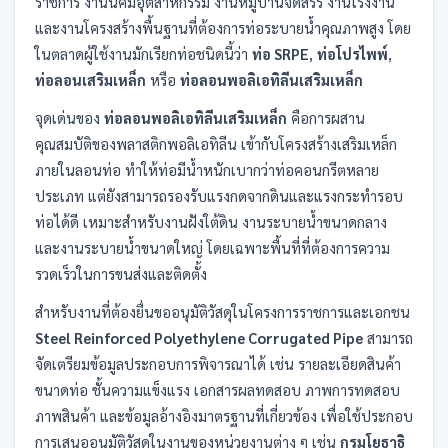
ราชการ งานนิคมอุตสาหกรรม งานหมู่บ้านจัดสรร งานโรงงาน
และงานโครงสร้างพื้นฐานที่ต้องการท่อระบายน้ำคุณภาพสูง โดย
ในตลาดผู้ใช้งานมักเรียกท่อชนิดนี้ว่า
ท่อ SRPE
,
ท่อโปรไพพ์
,
ท่อลอนเสริมเหล็ก
หรือ
ท่อลอนพอลิเอทิลีนเสริมเหล็ก
จุดเด่นของ
ท่อลอนพอลิเอทิลีนเสริมเหล็ก
คือการผสาน
คุณสมบัติของพลาสติกพอลิเอทิลีน เข้ากับโครงสร้างเสริมเหล็ก
ภายในลอนท่อ ทำให้ท่อมีน้ำหนักเบากว่าท่อคอนกรีตหลาย
ประเภท แต่ยังสามารถรองรับแรงกดจากดินและแรงกระทำรอบ
ท่อได้ดี เหมาะสำหรับงานฝังใต้ดิน งานระบายน้ำขนาดกลาง
และงานระบายน้ำขนาดใหญ่ โดยเฉพาะพื้นที่ที่ต้องการความ
รวดเร็วในการขนส่งและติดตั้ง
สำหรับงานที่ต้องยื่นขออนุมัติวัสดุในโครงการราชการและเอกชน
Steel Reinforced Polyethylene Corrugated Pipe
สามารถ
จัดเตรียมข้อมูลประกอบการพิจารณาได้ เช่น รายละเอียดสินค้า
ขนาดท่อ ชั้นความแข็งแรง เอกสารผลทดสอบ ภาพการทดสอบ
ภาพสินค้า และข้อมูลอ้างอิงมาตรฐานที่เกี่ยวข้อง เพื่อใช้ประกอบ
การเสนออนุมัติวัสดุในงานของหน่วยงานต่าง ๆ เช่น
กรมโยธาธิ