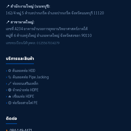
📍 สำนักงานใหญ่ (นนทบุรี):
162/4 หมู่ 5 ตำบลปากเกร็ด อำเภอปากเกร็ด จังหวัดนนทบุรี 11120
📍 สาขาหาดใหญ่:
เลขที่ A234 อาคารอำนวยการอุทยานวิทยาศาสตร์ภาคใต้
หมู่ที่ 6 ตำบลทุ่งใหญ่ อำเภอหาดใหญ่ จังหวัดสงขลา 90110
เลขทะเบียนนิติบุคคล: 0125567034279
บริการและสินค้า
⚙️ ดันลอดท่อ HDD
🔩 ดันลอดท่อ Pipe Jacking
🔗 ท่อลอนเสริมเหล็ก
🔵 จำหน่ายท่อ HDPE
🔥 เชื่อมท่อ HDPE
🟡 ท่อร้อยสายไฟ PE
ติดต่อ
084-149-4471
📞