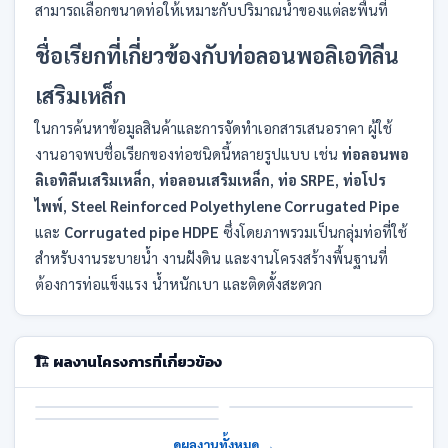
สามารถเลือกขนาดท่อให้เหมาะกับปริมาณน้ำของแต่ละพื้นที่
ชื่อเรียกที่เกี่ยวข้องกับท่อลอนพอลิเอทิลีน
เสริมเหล็ก
ในการค้นหาข้อมูลสินค้าและการจัดทำเอกสารเสนอราคา ผู้ใช้
งานอาจพบชื่อเรียกของท่อชนิดนี้หลายรูปแบบ เช่น
ท่อลอนพอ
ลิเอทิลีนเสริมเหล็ก
,
ท่อลอนเสริมเหล็ก
,
ท่อ SRPE
,
ท่อโปร
ไพพ์
,
Steel Reinforced Polyethylene Corrugated Pipe
และ
Corrugated pipe HDPE
ซึ่งโดยภาพรวมเป็นกลุ่มท่อที่ใช้
สำหรับงานระบายน้ำ งานฝังดิน และงานโครงสร้างพื้นฐานที่
ต้องการท่อแข็งแรง น้ำหนักเบา และติดตั้งสะดวก
🏗️ ผลงานโครงการที่เกี่ยวข้อง
ขายท่อลอนพอลิเอทิลีนเสริม
ขายท่อลอนพอลิเอทิลีนเสริม
ท่อลอนพอลิเอทิลีนเสริมเหล็ก
เหล็ก ขนาด 800 มม. ระยะรวม
เหล็ก ขนาด 600 mm กรม
(SRPE) ขนาด 1,200 มม. กรม
769 เมตร บริษัท เพชรพล
โยธาธิการและผังเมือง
โยธาพะเยา
จำกัด
ป้องกันน้ำท่วมอู่ทอง
สุพรรณบุรี
ดูผลงานทั้งหมด →