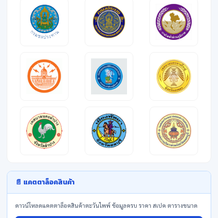
📄 แคตตาล็อคสินค้า
ดาวน์โหลดแคตตาล็อคสินค้าตะวันไพพ์ ข้อมูลครบ ราคา สเปค ตารางขนาด