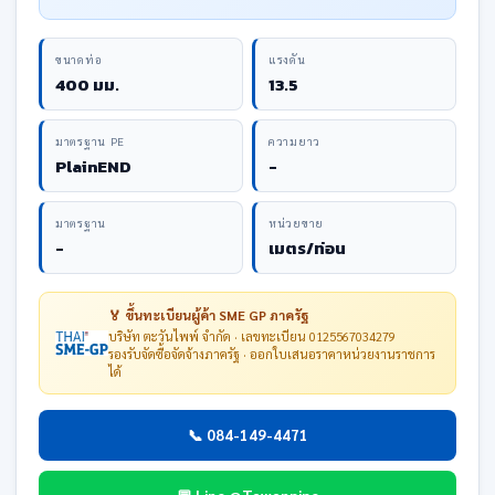
ขนาดท่อ
แรงดัน
400 มม.
13.5
มาตรฐาน PE
ความยาว
PlainEND
-
มาตรฐาน
หน่วยขาย
-
เมตร/ท่อน
🏅 ขึ้นทะเบียนผู้ค้า SME GP ภาครัฐ
บริษัท ตะวันไพพ์ จำกัด · เลขทะเบียน 0125567034279
รองรับจัดซื้อจัดจ้างภาครัฐ · ออกใบเสนอราคาหน่วยงานราชการ
ได้
📞 084-149-4471