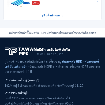
›
฿186
-30%
ดูสินค้าทั้งหมด →
หน้าแรก
สินค้าทั้งหมด
ท่อ HDPE
ท่อร้อยสายไฟ
ผลงาน
คำนวณท่อ
ติดต่อเรา
บริษัท ตะวันไพพ์ จำกัด
TAWAN PIPE CO., LTD.
ผู้แทนจำหน่ายและติดตั้งท่อโดยตรง เชี่ยวชาญ
ดันลอดท่อ HDD
·
ท่อลอนพอลิ
เอทิลีนเสริมเหล็ก
· จำหน่ายท่อ HDPE ราคาโรงงาน · เชื่อมท่อ HDPE ครบวงจร
ประสบการณ์กว่า 10 ปี
📍 สำนักงานใหญ่ (นนทบุรี):
162/4 หมู่ 5 ตำบลปากเกร็ด อำเภอปากเกร็ด จังหวัดนนทบุรี 11120
📍 สาขาหาดใหญ่:
เลขที่ A234 อาคารอำนวยการอุทยานวิทยาศาสตร์ภาคใต้
หมู่ที่ 6 ตำบลทุ่งใหญ่ อำเภอหาดใหญ่ จังหวัดสงขลา 90110