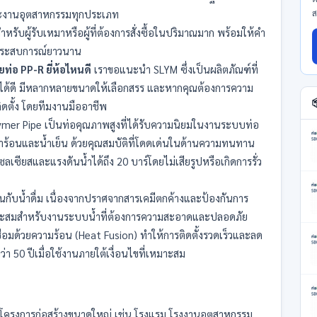
ส
ละงานอุตสาหกรรมทุกประเภท
ำหรับผู้รับเหมาหรือผู้ที่ต้องการสั่งซื้อในปริมาณมาก พร้อมให้คำ
ีประสบการณ์ยาวนาน
ยท่อ PP-R ยี่ห้อไหนดี
เราขอแนะนำ SLYM ซึ่งเป็นผลิตภัณฑ์ที่
ิได้ดี มีหลากหลายขนาดให้เลือกสรร และหากคุณต้องการความ

ิดตั้ง โดยทีมงานมืออาชีพ
mer Pipe เป็นท่อคุณภาพสูงที่ได้รับความนิยมในงานระบบท่อ
้ำร้อนและน้ำเย็น ด้วยคุณสมบัติที่โดดเด่นในด้านความทนทาน
ลเซียสและแรงดันน้ำได้ถึง 20 บาร์โดยไม่เสียรูปหรือเกิดการรั่ว
านกับน้ำดื่ม เนื่องจากปราศจากสารเคมีตกค้างและป้องกันการ
เหมาะสมสำหรับงานระบบน้ำที่ต้องการความสะอาดและปลอดภัย
รเชื่อมด้วยความร้อน (Heat Fusion) ทำให้การติดตั้งรวดเร็วและลด
่า 50 ปีเมื่อใช้งานภายใต้เงื่อนไขที่เหมาะสม
นโครงการก่อสร้างขนาดใหญ่ เช่น โรงแรม โรงงานอุตสาหกรรม