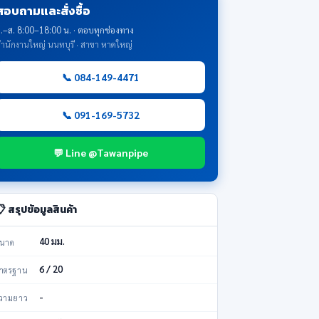
สอบถามและสั่งซื้อ
.–ส. 8:00–18:00 น. · ตอบทุกช่องทาง
ำนักงานใหญ่ นนทบุรี · สาขา หาดใหญ่
📞 084-149-4471
📞 091-169-5732
💬 Line @Tawanpipe
 สรุปข้อมูลสินค้า
40 มม.
นาด
6 / 20
าตรฐาน
-
วามยาว