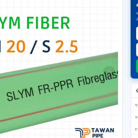
จ
ส
›

ข
ม
ค