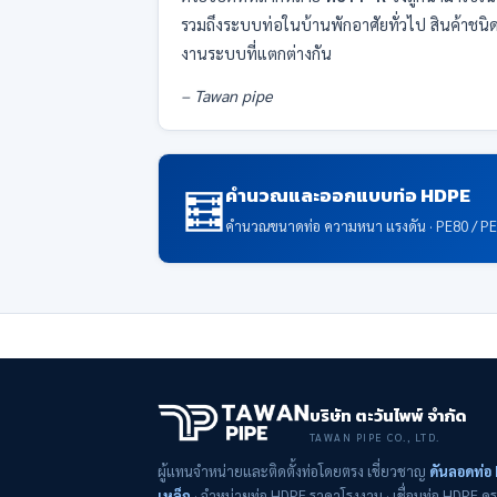
รวมถึงระบบท่อในบ้านพักอาศัยทั่วไป สินค้าชน
งานระบบที่แตกต่างกัน
– Tawan pipe
🧮
คำนวณและออกแบบท่อ HDPE
คำนวณขนาดท่อ ความหนา แรงดัน · PE80 / P
บริษัท ตะวันไพพ์ จำกัด
TAWAN PIPE CO., LTD.
ผู้แทนจำหน่ายและติดตั้งท่อโดยตรง เชี่ยวชาญ
ดันลอดท่อ
เหล็ก
· จำหน่ายท่อ HDPE ราคาโรงงาน · เชื่อมท่อ HDPE ค