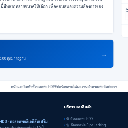
ิดนี้มีหลากหลายขนาดให้เลือก เพื่อตอบสนองความต้องการของ
→
E100 ทุกมาตรฐาน
หน้าแรก
สินค้าทั้งหมด
ท่อ HDPE
ท่อร้อยสายไฟ
ผลงาน
คำนวณท่อ
ติดต่อเรา
บริการและสินค้า
⚙️ ดันลอดท่อ HDD
 HDD
·
ท่อลอนพอลิเอทิลีนเสริม
🔩 ดันลอดท่อ Pipe Jacking
รบวงจร ประสบการณ์กว่า 10 ปี