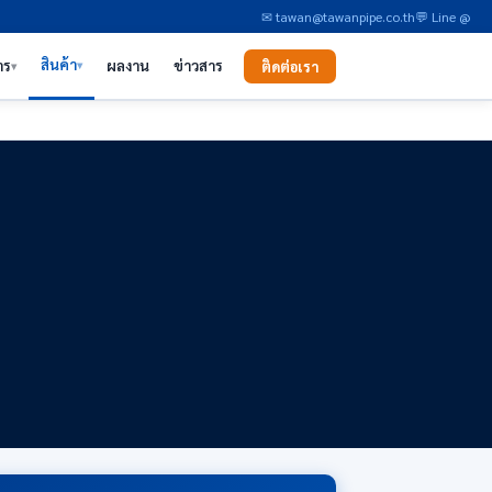
✉ tawan@tawanpipe.co.th
💬 Line @
สินค้า
าร
ผลงาน
ข่าวสาร
ติดต่อเรา
▾
▾