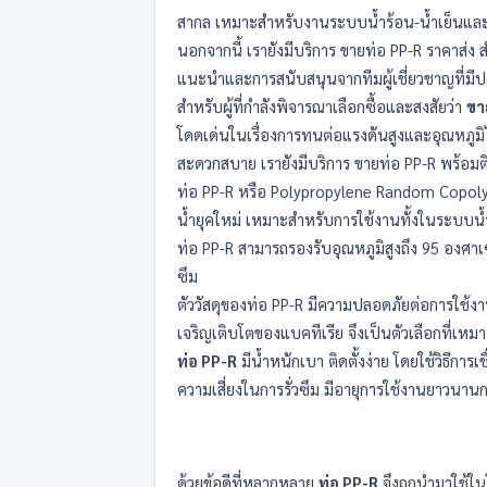
สากล เหมาะสำหรับงานระบบน้ำร้อน-น้ำเย็นแ
นอกจากนี้ เรายังมีบริการ ขายท่อ PP-R ราคาส่ง ส
แนะนำและการสนับสนุนจากทีมผู้เชี่ยวชาญที่ม
สำหรับผู้ที่กำลังพิจารณาเลือกซื้อและสงสัยว่า
ขา
โดดเด่นในเรื่องการทนต่อแรงดันสูงและอุณหภูม
สะดวกสบาย เรายังมีบริการ ขายท่อ PP-R พร้อมต
ท่อ PP-R หรือ Polypropylene Random Copoly
น้ำยุคใหม่ เหมาะสำหรับการใช้งานทั้งในระบบน
ท่อ PP-R สามารถรองรับอุณหภูมิสูงถึง 95 องศาเซ
ซึม
ตัววัสดุของท่อ PP-R มีความปลอดภัยต่อการใช้ง
เจริญเติบโตของแบคทีเรีย จึงเป็นตัวเลือกที่
ท่อ PP-R
มีน้ำหนักเบา ติดตั้งง่าย โดยใช้วิธีกา
ความเสี่ยงในการรั่วซึม มีอายุการใช้งานยาวนานกว
ด้วยข้อดีที่หลากหลาย
ท่อ PP-R
จึงถูกนำมาใช้ใ