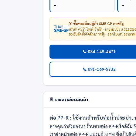
-
-
🏅 ขึ้นทะเบียนผู้ค้า SME GP ภาครัฐ
บริษัท ตะวันไพพ์ จำกัด · เลขทะเบียน 01255
รองรับจัดซื้อจัดจ้างภาครัฐ · ออกใบเสนอราคา
📞 084-149-4471
📞 091-169-5732
📄 รายละเอียดสินค้า
ท่อ PP-R : ใช้งานสำหรับท่อน้ำประปา, ท่
หากคุณกำลังมองหา
ร้านขายท่อ PP-R ใกล้ฉัน
ท
เราจำหน่ายท่อ PP-R
แบรนด์ SLYM ซึ่งเป็นสิ