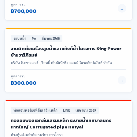
มูลค่างาน
→
฿700,000
ระบบน้ำ
Po
มีนาคม2568
งานติดตั้งเครื่องสูบน้ำและแท้งก์น้ำ โครงการ King Power
บ้านวารีภิรมย์
บริษัท คิงพาวเวอร์ , ริฤทธิ์ เอ็นจิเนียริ่ง แอนด์ ดีเวลล้อปเม้นท์ จำกัด
มูลค่างาน
→
฿300,000
ท่อลอนพอลิเอทิลีนเสริมเหล็ก
LINE
เมษายน 2569
ท่อลอนพอลิเอทิลีนเสริมเหล็ก ระบายน้ำเทศบาลนคร
หาดใหญ่ Corrugated pipe Hatyai
ห้างหุ้นส่วนจำกัด ธนวัตร การโยธา