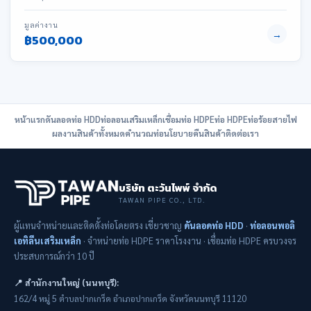
มูลค่างาน
→
฿500,000
หน้าแรก
ดันลอดท่อ HDD
ท่อลอนเสริมเหล็ก
เชื่อมท่อ HDPE
ท่อ HDPE
ท่อร้อยสายไฟ
ผลงาน
สินค้าทั้งหมด
คำนวณท่อ
นโยบายคืนสินค้า
ติดต่อเรา
บริษัท ตะวันไพพ์ จำกัด
TAWAN PIPE CO., LTD.
ผู้แทนจำหน่ายและติดตั้งท่อโดยตรง เชี่ยวชาญ
ดันลอดท่อ HDD
·
ท่อลอนพอลิ
เอทิลีนเสริมเหล็ก
· จำหน่ายท่อ HDPE ราคาโรงงาน · เชื่อมท่อ HDPE ครบวงจร
ประสบการณ์กว่า 10 ปี
📍 สำนักงานใหญ่ (นนทบุรี):
162/4 หมู่ 5 ตำบลปากเกร็ด อำเภอปากเกร็ด จังหวัดนนทบุรี 11120