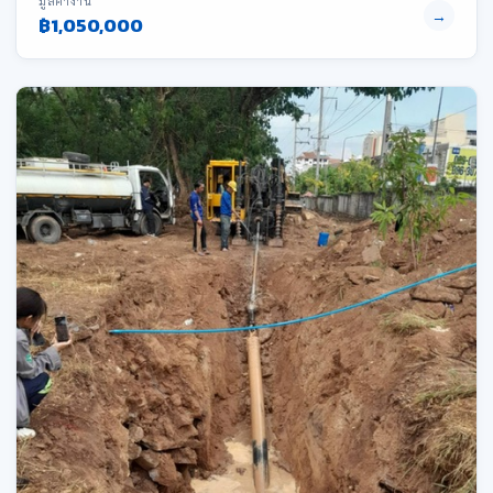
มูลค่างาน
→
฿1,050,000