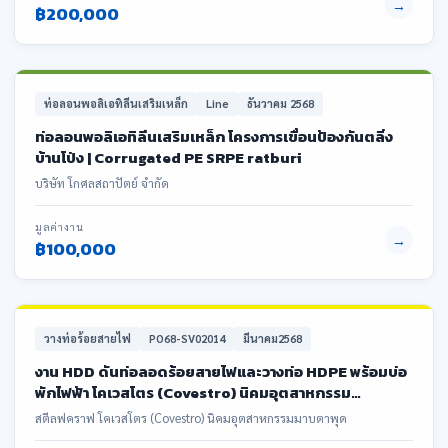
→
฿200,000
ท่อลอนพอลิเอทิลีนเสริมเหล็ก
Line
ธันวาคม 2568
ท่อลอนพอลิเอทิลีนเสริมเหล็ก โครงการเขื่อนป้องกันตลิ่ง
บ้านโป่ง | Corrugated PE SRPE ratburi
บริษัท โกศลสถาปัตย์ จำกัด
มูลค่างาน
→
฿100,000
วางท่อร้อยสายไฟ
PO68-SV02014
มีนาคม2568
งาน HDD ดันท่อลอดร้อยสายไฟและวางท่อ HDPE พร้อมบ่อ
พักไฟฟ้า โคเวสโตร (Covestro) นิคมอุตสาหกรรม
มาบตาพุด
สตีลฟคราฟ โคเวสโตร (Covestro) นิคมอุตสาหกรรมมาบตาพุด