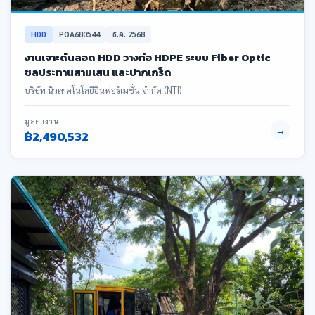
HDD
POA680544
ธ.ค. 2568
งานเจาะดันลอด HDD วางท่อ HDPE ระบบ Fiber Optic
ชลประทานสามเสน และปากเกร็ด
บริษัท นิวเทคโนโลยีอินฟอร์เมชั่น จำกัด (NTI)
มูลค่างาน
→
฿2,490,532