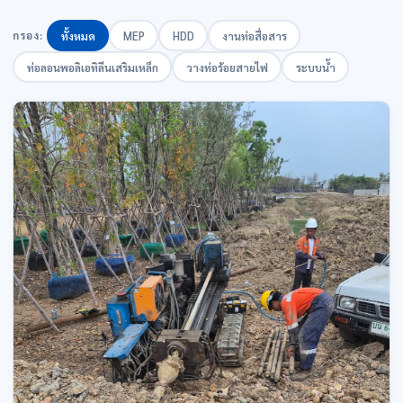
กรอง:
ทั้งหมด
MEP
HDD
งานท่อสื่อสาร
ท่อลอนพอลิเอทิลีนเสริมเหล็ก
วางท่อร้อยสายไฟ
ระบบน้ำ