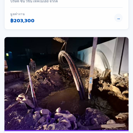
บริษัท ซัน วิชั่น เทคโนโลยี จำกัด
มูลค่างาน
→
฿203,300