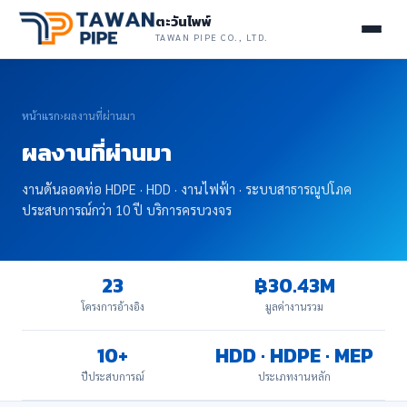
ตะวันไพพ์
TAWAN PIPE CO., LTD.
หน้าแรก
›
ผลงานที่ผ่านมา
ผลงานที่ผ่านมา
งานดันลอดท่อ HDPE · HDD · งานไฟฟ้า · ระบบสาธารณูปโภค
ประสบการณ์กว่า 10 ปี บริการครบวงจร
23
฿30.43M
โครงการอ้างอิง
มูลค่างานรวม
10+
HDD · HDPE · MEP
ปีประสบการณ์
ประเภทงานหลัก