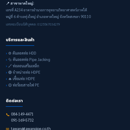
📍 สาขาหาดใหญ่:
เลขที่ A234 อาคารอำนวยการอุทยานวิทยาศาสตร์ภาคใต้
หมู่ที่ 6 ตำบลทุ่งใหญ่ อำเภอหาดใหญ่ จังหวัดสงขลา 90110
เลขทะเบียนนิติบุคคล: 0125567034279
บริการและสินค้า
⚙️ ดันลอดท่อ HDD
🔩 ดันลอดท่อ Pipe Jacking
🔗 ท่อลอนเสริมเหล็ก
🔵 จำหน่ายท่อ HDPE
🔥 เชื่อมท่อ HDPE
🟡 ท่อร้อยสายไฟ PE
ติดต่อเรา
084-149-4471
📞
091-169-5732
tawan@tawanpipe.co.th
✉