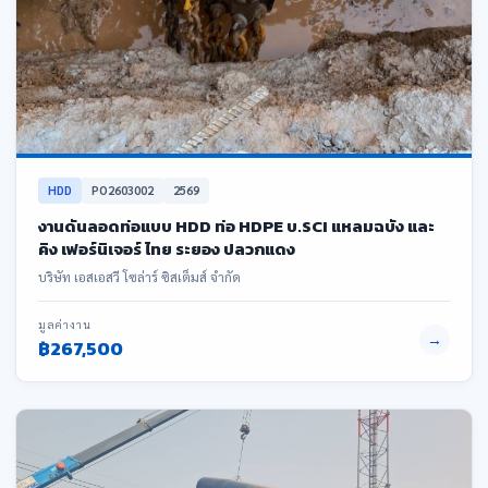
HDD
PO2603002
2569
งานดันลอดท่อแบบ HDD ท่อ HDPE บ.SCI แหลมฉบัง และ
คิง เฟอร์นิเจอร์ ไทย ระยอง ปลวกแดง
บริษัท เอสเอสวี โซล่าร์ ซิสเต็มส์ จำกัด
มูลค่างาน
→
฿267,500