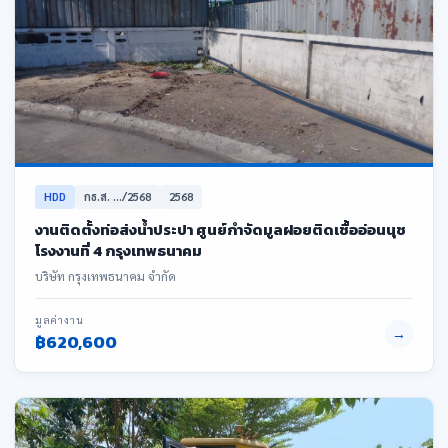
HDD
กธ.ส. .../2568
2568
งานติดตั้งท่อส่งน้ำประปา ศูนย์กำจัดมูลฝอยติดเชื้ออ่อนนุช
โรงงานที่ 4 กรุงเทพธนาคม
บริษัท กรุงเทพธนาคม จำกัด
มูลค่างาน
→
฿620,600