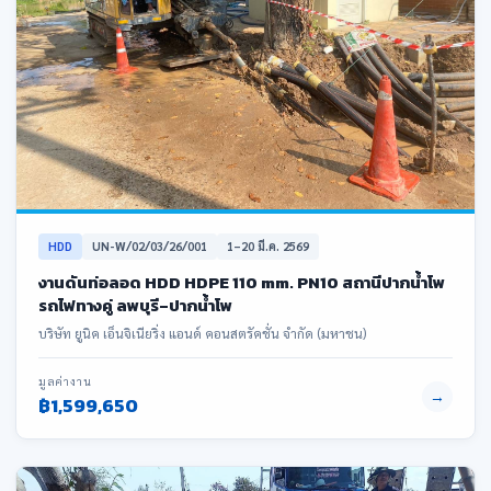
HDD
UN-W/02/03/26/001
1–20 มี.ค. 2569
งานดันท่อลอด HDD HDPE 110 mm. PN10 สถานีปากน้ำโพ
รถไฟทางคู่ ลพบุรี–ปากน้ำโพ
บริษัท ยูนิค เอ็นจิเนียริ่ง แอนด์ คอนสตรัคชั่น จำกัด (มหาชน)
มูลค่างาน
→
฿1,599,650