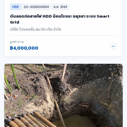
HDD
QO-20260100004
ม.ค. 2569
ดันลอดท่อสายไฟ HDD นิคมโรจนะ อยุธยา ระบบ Smart
Grid
บริษัท โปรเทคชั่น สมาร์ท กริด จำกัด
มูลค่างาน
→
฿4,000,000