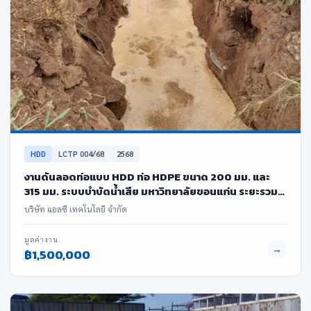
HDD
LCTP 004/68
2568
งานดันลอดท่อแบบ HDD ท่อ HDPE ขนาด 200 มม. และ
315 มม. ระบบบำบัดน้ำเสีย มหาวิทยาลัยขอนแก่น ระยะรวม
503 เมตร
บริษัท แอลซี เทคโนโลยี จำกัด
มูลค่างาน
→
฿1,500,000