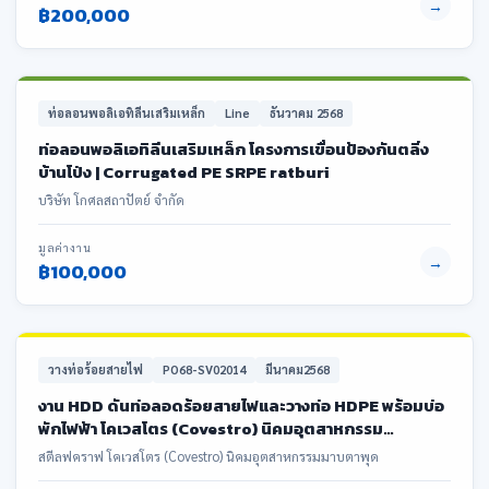
→
฿200,000
ท่อลอนพอลิเอทิลีนเสริมเหล็ก
Line
ธันวาคม 2568
ท่อลอนพอลิเอทิลีนเสริมเหล็ก โครงการเขื่อนป้องกันตลิ่ง
บ้านโป่ง | Corrugated PE SRPE ratburi
บริษัท โกศลสถาปัตย์ จำกัด
มูลค่างาน
→
฿100,000
วางท่อร้อยสายไฟ
PO68-SV02014
มีนาคม2568
งาน HDD ดันท่อลอดร้อยสายไฟและวางท่อ HDPE พร้อมบ่อ
พักไฟฟ้า โคเวสโตร (Covestro) นิคมอุตสาหกรรม
มาบตาพุด
สตีลฟคราฟ โคเวสโตร (Covestro) นิคมอุตสาหกรรมมาบตาพุด