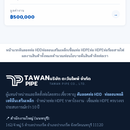
มูลค่างาน
→
฿500,000
หน้าแรก
ดันลอดท่อ HDD
ท่อลอนเสริมเหล็ก
เชื่อมท่อ HDPE
ท่อ HDPE
ท่อร้อยสายไฟ
ผลงาน
สินค้าทั้งหมด
คำนวณท่อ
นโยบายคืนสินค้า
ติดต่อเรา
บริษัท ตะวันไพพ์ จำกัด
TAWAN PIPE CO., LTD.
ผู้แทนจำหน่ายและติดตั้งท่อโดยตรง เชี่ยวชาญ
ดันลอดท่อ HDD
·
ท่อลอนพอลิ
เอทิลีนเสริมเหล็ก
· จำหน่ายท่อ HDPE ราคาโรงงาน · เชื่อมท่อ HDPE ครบวงจร
ประสบการณ์กว่า 10 ปี
📍 สำนักงานใหญ่ (นนทบุรี):
162/4 หมู่ 5 ตำบลปากเกร็ด อำเภอปากเกร็ด จังหวัดนนทบุรี 11120