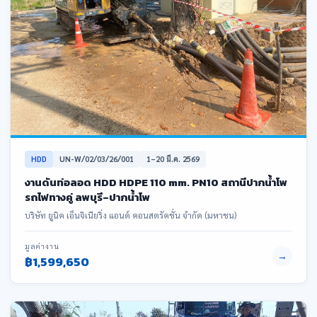
HDD
UN-W/02/03/26/001
1–20 มี.ค. 2569
งานดันท่อลอด HDD HDPE 110 mm. PN10 สถานีปากน้ำโพ
รถไฟทางคู่ ลพบุรี–ปากน้ำโพ
บริษัท ยูนิค เอ็นจิเนียริ่ง แอนด์ คอนสตรัคชั่น จำกัด (มหาชน)
มูลค่างาน
→
฿1,599,650