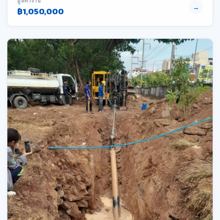
มูลค่างาน
→
฿1,050,000