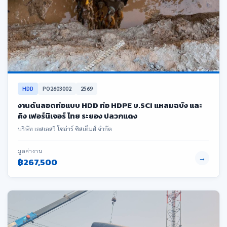
HDD
PO2603002
2569
งานดันลอดท่อแบบ HDD ท่อ HDPE บ.SCI แหลมฉบัง และ
คิง เฟอร์นิเจอร์ ไทย ระยอง ปลวกแดง
บริษัท เอสเอสวี โซล่าร์ ซิสเต็มส์ จำกัด
มูลค่างาน
→
฿267,500