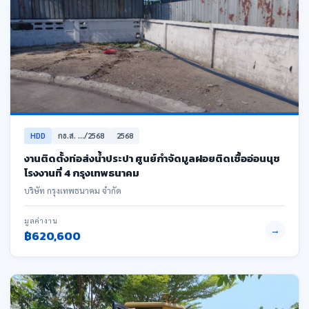
HDD
กธ.ส. .../2568
2568
งานติดตั้งท่อส่งน้ำประปา ศูนย์กำจัดมูลฝอยติดเชื้ออ่อนนุช
โรงงานที่ 4 กรุงเทพธนาคม
บริษัท กรุงเทพธนาคม จำกัด
มูลค่างาน
→
฿620,600