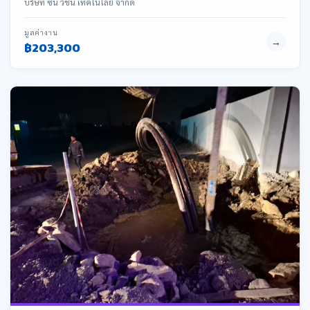
บริษัท ซัน วิชั่น เทคโนโลยี จำกัด
มูลค่างาน
→
฿203,300