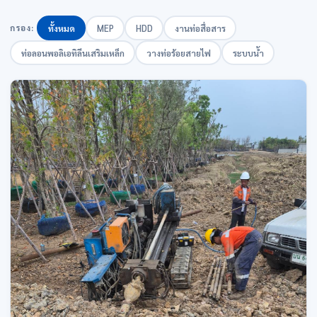
กรอง:
ทั้งหมด
MEP
HDD
งานท่อสื่อสาร
ท่อลอนพอลิเอทิลีนเสริมเหล็ก
วางท่อร้อยสายไฟ
ระบบน้ำ