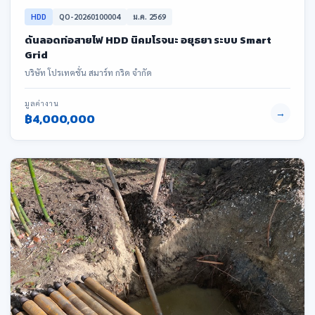
HDD
QO-20260100004
ม.ค. 2569
ดันลอดท่อสายไฟ HDD นิคมโรจนะ อยุธยา ระบบ Smart
Grid
บริษัท โปรเทคชั่น สมาร์ท กริด จำกัด
มูลค่างาน
→
฿4,000,000