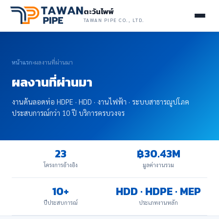
ตะวันไพพ์
TAWAN PIPE CO., LTD.
หน้าแรก
›
ผลงานที่ผ่านมา
ผลงานที่ผ่านมา
งานดันลอดท่อ HDPE · HDD · งานไฟฟ้า · ระบบสาธารณูปโภค
ประสบการณ์กว่า 10 ปี บริการครบวงจร
23
฿30.43M
โครงการอ้างอิง
มูลค่างานรวม
10+
HDD · HDPE · MEP
ปีประสบการณ์
ประเภทงานหลัก