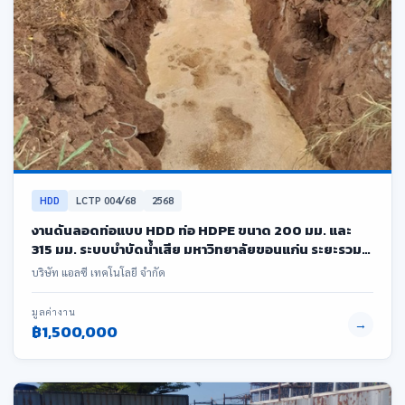
HDD
LCTP 004/68
2568
งานดันลอดท่อแบบ HDD ท่อ HDPE ขนาด 200 มม. และ
315 มม. ระบบบำบัดน้ำเสีย มหาวิทยาลัยขอนแก่น ระยะรวม
503 เมตร
บริษัท แอลซี เทคโนโลยี จำกัด
มูลค่างาน
→
฿1,500,000