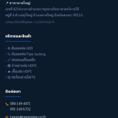
📍 สาขาหาดใหญ่:
เลขที่ A234 อาคารอำนวยการอุทยานวิทยาศาสตร์ภาคใต้
หมู่ที่ 6 ตำบลทุ่งใหญ่ อำเภอหาดใหญ่ จังหวัดสงขลา 90110
เลขทะเบียนนิติบุคคล: 0125567034279
บริการและสินค้า
⚙️ ดันลอดท่อ HDD
🔩 ดันลอดท่อ Pipe Jacking
🔗 ท่อลอนเสริมเหล็ก
🔵 จำหน่ายท่อ HDPE
🔥 เชื่อมท่อ HDPE
🟡 ท่อร้อยสายไฟ PE
ติดต่อเรา
084-149-4471
📞
091-169-5732
tawan@tawanpipe.co.th
✉