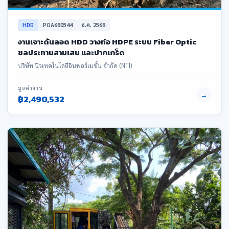
HDD
POA680544
ธ.ค. 2568
งานเจาะดันลอด HDD วางท่อ HDPE ระบบ Fiber Optic
ชลประทานสามเสน และปากเกร็ด
บริษัท นิวเทคโนโลยีอินฟอร์เมชั่น จำกัด (NTI)
มูลค่างาน
→
฿2,490,532