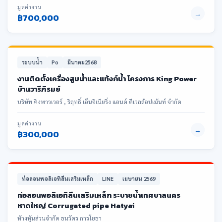
มูลค่างาน
→
฿700,000
ระบบน้ำ
Po
มีนาคม2568
งานติดตั้งเครื่องสูบน้ำและแท้งก์น้ำ โครงการ King Power
บ้านวารีภิรมย์
บริษัท คิงพาวเวอร์ , ริฤทธิ์ เอ็นจิเนียริ่ง แอนด์ ดีเวลล้อปเม้นท์ จำกัด
มูลค่างาน
→
฿300,000
ท่อลอนพอลิเอทิลีนเสริมเหล็ก
LINE
เมษายน 2569
ท่อลอนพอลิเอทิลีนเสริมเหล็ก ระบายน้ำเทศบาลนคร
หาดใหญ่ Corrugated pipe Hatyai
ห้างหุ้นส่วนจำกัด ธนวัตร การโยธา