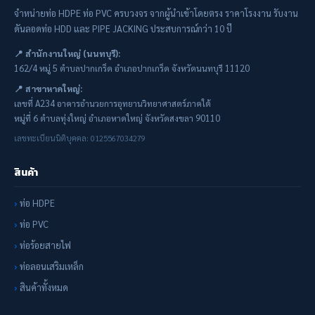
จำหน่ายท่อ HDPE ท่อ PVC ครบวงจร จากผู้นำเข้าโดยตรง ราคาโรงงาน รับงาน
ดันลอดท่อ HDD และ PIPE JACKING ประสบการณ์กว่า 10 ปี
📍 สำนักงานใหญ่ (นนทบุรี):
162/4 หมู่ 5 ตำบลปากเกร็ด อำเภอปากเกร็ด จังหวัดนนทบุรี 11120
📍 สาขาหาดใหญ่:
เลขที่ A234 อาคารอำนวยการอุทยานวิทยาศาสตร์ภาคใต้
หมู่ที่ 6 ตำบลทุ่งใหญ่ อำเภอหาดใหญ่ จังหวัดสงขลา 90110
เลขทะเบียนนิติบุคคล: 0125567034279
สินค้า
ท่อ HDPE
ท่อ PVC
ท่อร้อยสายไฟ
ท่อลอนเสริมเหล็ก
สินค้าทั้งหมด