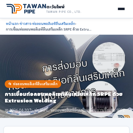
ตะวันไพพ์
TAWAN PIPE CO., LTD.
หน้าแรก
›
ข่าวสาร
›
ท่อลอนพอลิเอทิลีนเสริมเหล็ก
›
การเชื่อมท่อลอนพอลิเอทิลีนเสริมเหล็ก SRPE ด้วย Extru...
📂 ท่อลอนพอลิเอทิลีนเสริมเหล็ก
การเชื่อมท่อลอนพอลิเอทิลีนเสริมเหล็ก SRPE ด้วย
Extrusion Welding
📅 2026-04-30
|
🏷️ ท่อ SRPE, ท่อลอนพอลิเอทิลีนเสริมเหล็ก, การเชื่อมท่อ SRPE