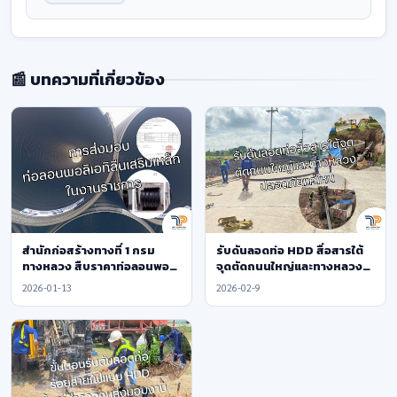
📰 บทความที่เกี่ยวข้อง
สำนักก่อสร้างทางที่ 1 กรม
รับดันลอดท่อ HDD สื่อสารใต้
ทางหลวง สืบราคาท่อลอนพอลิ
จุดตัดถนนใหญ่และทางหลวง
เอทิลีนเสริมเหล็ก เพื่อจัดทำ
ปลอดภัยแค่ไหน
2026-01-13
2026-02-9
ราคากลางโครงการ