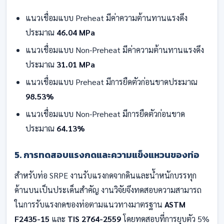
แนวเชื่อมแบบ Preheat มีค่าความต้านทานแรงดึง
ประมาณ
46.04 MPa
แนวเชื่อมแบบ Non-Preheat มีค่าความต้านทานแรงดึง
ประมาณ
31.01 MPa
แนวเชื่อมแบบ Preheat มีการยืดตัวก่อนขาดประมาณ
98.53%
แนวเชื่อมแบบ Non-Preheat มีการยืดตัวก่อนขาด
ประมาณ
64.13%
5. การทดสอบแรงกดและความแข็งแหวนของท่อ
สำหรับท่อ SRPE งานรับแรงกดจากดินและน้ำหนักบรรทุก
ด้านบนเป็นประเด็นสำคัญ งานวิจัยจึงทดสอบความสามารถ
ในการรับแรงกดของท่อตามแนวทางมาตรฐาน
ASTM
F2435-15
และ
TIS 2764-2559
โดยทดสอบที่การยุบตัว 5%