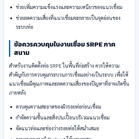
ช่วยเพิ่มความแข็งแรงและความเหนียวของแนวเชื่อม
ช่วยลดความเสี่ยงที่แนวเชื่อมจะกลายเป็นจุดอ่อนของ
ระบบท่อ
ข้อควรควบคุมในงานเชื่อม SRPE ภาค
สนาม
สำหรับงานติดตั้งท่อ SRPE ในพื้นที่ก่อสร้าง ควรให้ความ
สำคัญกับการควบคุมกระบวนการเชื่อมอย่างเป็นระบบ เพื่อให้
แนวเชื่อมมีคุณภาพและลดความเสี่ยงของปัญหาที่อาจเกิดขึ้น
ภายหลัง
ควบคุมความสะอาดของผิวรอยต่อก่อนเชื่อม
กำจัดความชื้นและสิ่งปนเปื้อนบริเวณแนวเชื่อม
จัดแนวท่อและช่องว่างรอยต่อให้สม่ำเสมอ