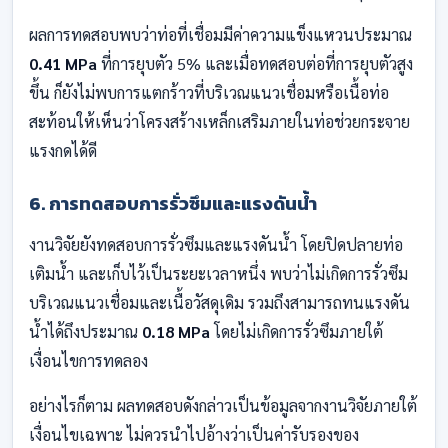
ผลการทดสอบพบว่าท่อที่เชื่อมมีค่าความแข็งแหวนประมาณ
0.41 MPa
ที่การยุบตัว 5% และเมื่อทดสอบต่อที่การยุบตัวสูง
ขึ้น ก็ยังไม่พบการแตกร้าวที่บริเวณแนวเชื่อมหรือเนื้อท่อ
สะท้อนให้เห็นว่าโครงสร้างเหล็กเสริมภายในท่อช่วยกระจาย
แรงกดได้ดี
6. การทดสอบการรั่วซึมและแรงดันน้ำ
งานวิจัยยังทดสอบการรั่วซึมและแรงดันน้ำ โดยปิดปลายท่อ
เติมน้ำ และเก็บไว้เป็นระยะเวลาหนึ่ง พบว่าไม่เกิดการรั่วซึม
บริเวณแนวเชื่อมและเนื้อวัสดุเดิม รวมถึงสามารถทนแรงดัน
น้ำได้ถึงประมาณ
0.18 MPa
โดยไม่เกิดการรั่วซึมภายใต้
เงื่อนไขการทดลอง
อย่างไรก็ตาม ผลทดสอบดังกล่าวเป็นข้อมูลจากงานวิจัยภายใต้
เงื่อนไขเฉพาะ ไม่ควรนำไปอ้างว่าเป็นค่ารับรองของ