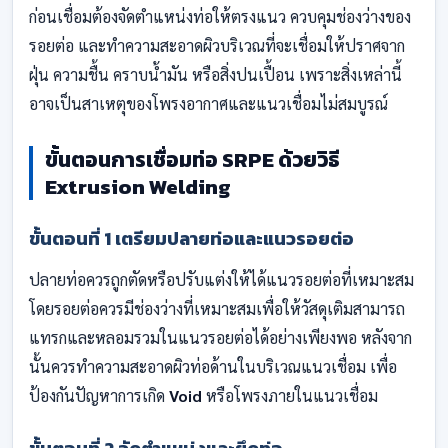
ก่อนเชื่อมต้องจัดตำแหน่งท่อให้ตรงแนว ควบคุมช่องว่างของ
รอยต่อ และทำความสะอาดผิวบริเวณที่จะเชื่อมให้ปราศจาก
ฝุ่น ความชื้น คราบน้ำมัน หรือสิ่งปนเปื้อน เพราะสิ่งเหล่านี้
อาจเป็นสาเหตุของโพรงอากาศและแนวเชื่อมไม่สมบูรณ์
ขั้นตอนการเชื่อมท่อ SRPE ด้วยวิธี
Extrusion Welding
ขั้นตอนที่ 1 เตรียมปลายท่อและแนวรอยต่อ
ปลายท่อควรถูกตัดหรือปรับแต่งให้ได้แนวรอยต่อที่เหมาะสม
โดยรอยต่อควรมีช่องว่างที่เหมาะสมเพื่อให้วัสดุเติมสามารถ
แทรกและหลอมรวมในแนวรอยต่อได้อย่างเพียงพอ หลังจาก
นั้นควรทำความสะอาดผิวท่อด้านในบริเวณแนวเชื่อม เพื่อ
ป้องกันปัญหาการเกิด
Void
หรือโพรงภายในแนวเชื่อม