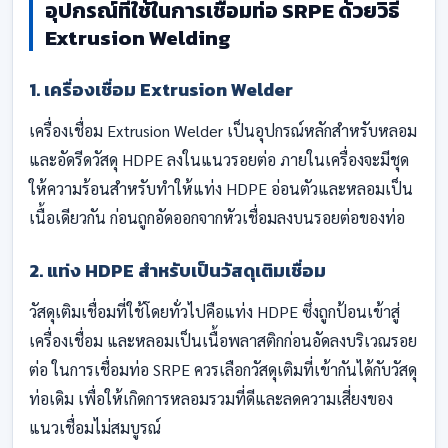
อุปกรณ์ที่ใช้ในการเชื่อมท่อ SRPE ด้วยวิธี
Extrusion Welding
1. เครื่องเชื่อม Extrusion Welder
เครื่องเชื่อม Extrusion Welder เป็นอุปกรณ์หลักสำหรับหลอม
และอัดรีดวัสดุ HDPE ลงในแนวรอยต่อ ภายในเครื่องจะมีชุด
ให้ความร้อนสำหรับทำให้แท่ง HDPE อ่อนตัวและหลอมเป็น
เนื้อเดียวกัน ก่อนถูกอัดออกจากหัวเชื่อมลงบนรอยต่อของท่อ
2. แท่ง HDPE สำหรับเป็นวัสดุเติมเชื่อม
วัสดุเติมเชื่อมที่ใช้โดยทั่วไปคือแท่ง HDPE ซึ่งถูกป้อนเข้าสู่
เครื่องเชื่อม และหลอมเป็นเนื้อพลาสติกก่อนอัดลงบริเวณรอย
ต่อ ในการเชื่อมท่อ SRPE ควรเลือกวัสดุเติมที่เข้ากันได้กับวัสดุ
ท่อเดิม เพื่อให้เกิดการหลอมรวมที่ดีและลดความเสี่ยงของ
แนวเชื่อมไม่สมบูรณ์