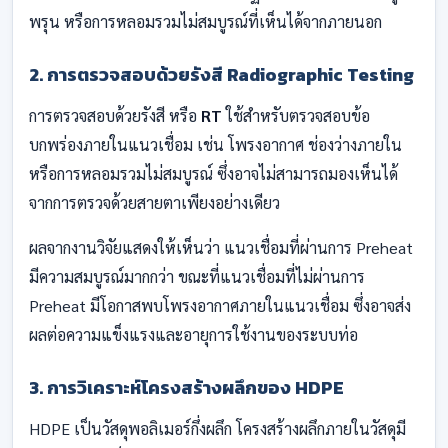
พรุน หรือการหลอมรวมไม่สมบูรณ์ที่เห็นได้จากภายนอก
2. การตรวจสอบด้วยรังสี Radiographic Testing
การตรวจสอบด้วยรังสี หรือ
RT
ใช้สำหรับตรวจสอบข้อ
บกพร่องภายในแนวเชื่อม เช่น โพรงอากาศ ช่องว่างภายใน
หรือการหลอมรวมไม่สมบูรณ์ ซึ่งอาจไม่สามารถมองเห็นได้
จากการตรวจด้วยสายตาเพียงอย่างเดียว
ผลจากงานวิจัยแสดงให้เห็นว่า แนวเชื่อมที่ผ่านการ Preheat
มีความสมบูรณ์มากกว่า ขณะที่แนวเชื่อมที่ไม่ผ่านการ
Preheat มีโอกาสพบโพรงอากาศภายในแนวเชื่อม ซึ่งอาจส่ง
ผลต่อความแข็งแรงและอายุการใช้งานของระบบท่อ
3. การวิเคราะห์โครงสร้างผลึกของ HDPE
HDPE เป็นวัสดุพอลิเมอร์กึ่งผลึก โครงสร้างผลึกภายในวัสดุมี