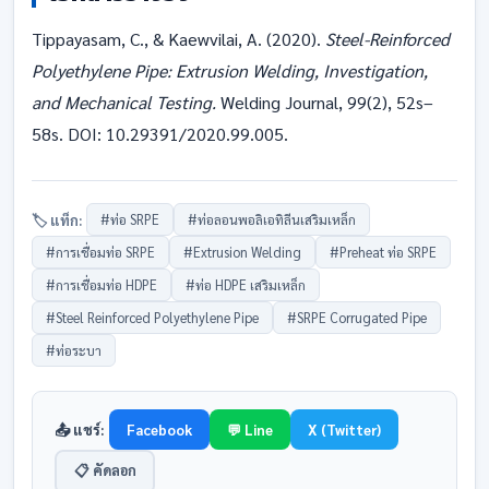
Tippayasam, C., & Kaewvilai, A. (2020).
Steel-Reinforced
Polyethylene Pipe: Extrusion Welding, Investigation,
and Mechanical Testing.
Welding Journal, 99(2), 52s–
58s. DOI: 10.29391/2020.99.005.
🏷️ แท็ก:
#ท่อ SRPE
#ท่อลอนพอลิเอทิลีนเสริมเหล็ก
#การเชื่อมท่อ SRPE
#Extrusion Welding
#Preheat ท่อ SRPE
#การเชื่อมท่อ HDPE
#ท่อ HDPE เสริมเหล็ก
#Steel Reinforced Polyethylene Pipe
#SRPE Corrugated Pipe
#ท่อระบา
📤 แชร์:
Facebook
💬 Line
X (Twitter)
📋 คัดลอก