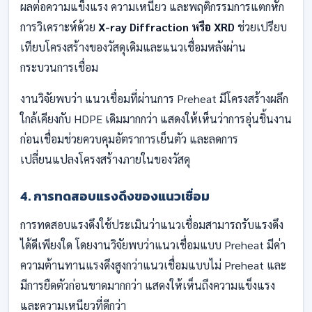
ผลต่อความแข็งแรง ความเหนียว และพฤติกรรมการแตกหัก
การวิเคราะห์ด้วย
X-ray Diffraction หรือ XRD
ช่วยเปรียบ
เทียบโครงสร้างของวัสดุเดิมและแนวเชื่อมหลังผ่าน
กระบวนการเชื่อม
งานวิจัยพบว่า แนวเชื่อมที่ผ่านการ Preheat มีโครงสร้างผลึก
ใกล้เคียงกับ HDPE เดิมมากกว่า แสดงให้เห็นว่าการอุ่นชิ้นงาน
ก่อนเชื่อมช่วยควบคุมอัตราการเย็นตัว และลดการ
เปลี่ยนแปลงโครงสร้างภายในของวัสดุ
4. การทดสอบแรงดึงของแนวเชื่อม
การทดสอบแรงดึงใช้ประเมินว่าแนวเชื่อมสามารถรับแรงดึง
ได้ดีเพียงใด โดยงานวิจัยพบว่าแนวเชื่อมแบบ Preheat มีค่า
ความต้านทานแรงดึงสูงกว่าแนวเชื่อมแบบไม่ Preheat และ
มีการยืดตัวก่อนขาดมากกว่า แสดงให้เห็นถึงความแข็งแรง
และความเหนียวที่ดีกว่า