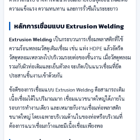
ความแข็งแรง ความทนทาน และการรั่วซึมในระยะยาว
หลักการเชื่อมแบบ Extrusion Welding
Extrusion Welding
เป็นกระบวนการเชื่อมพลาสติกที่ใช้
ความร้อนหลอมวัสดุเติมเชื่อม เช่น แท่ง HDPE แล้วอัดรีด
วัสดุหลอมเหลวลงไปบริเวณรอยต่อของชิ้นงาน เมื่อวัสดุหลอม
รวมกับผิวท่อเดิมและเย็นตัวลง จะเกิดเป็นแนวเชื่อมที่ยึด
ประสานชิ้นงานเข้าด้วยกัน
ข้อดีของการเชื่อมแบบ Extrusion Welding คือสามารถเติม
เนื้อเชื่อมได้ในปริมาณมาก เชื่อมแนวขนาดใหญ่ได้ภายใน
รอบการทำงานเดียว และเหมาะกับงานเชื่อมท่อพลาสติก
ขนาดใหญ่ โดยเฉพาะบริเวณด้านในของท่อหรือบริเวณที่
ต้องการแนวเชื่อมกว้างและมีเนื้อเชื่อมเพียงพอ