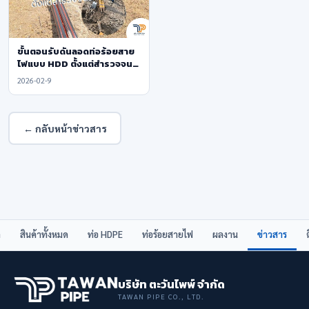
ขั้นตอนรับดันลอดท่อร้อยสาย
ไฟแบบ HDD ตั้งแต่สำรวจจน
ส่งมอบงาน
2026-02-9
← กลับหน้าข่าวสาร
ก
สินค้าทั้งหมด
ท่อ HDPE
ท่อร้อยสายไฟ
ผลงาน
ข่าวสาร
บริษัท ตะวันไพพ์ จำกัด
TAWAN PIPE CO., LTD.