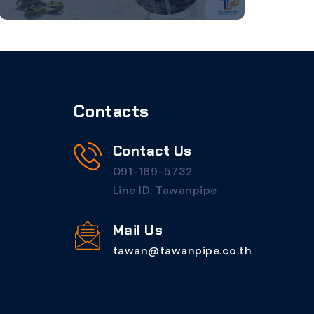
Contacts
Contact Us
091-169-5732
Line ID: Tawanpipe
Mail Us
tawan@tawanpipe.co.th