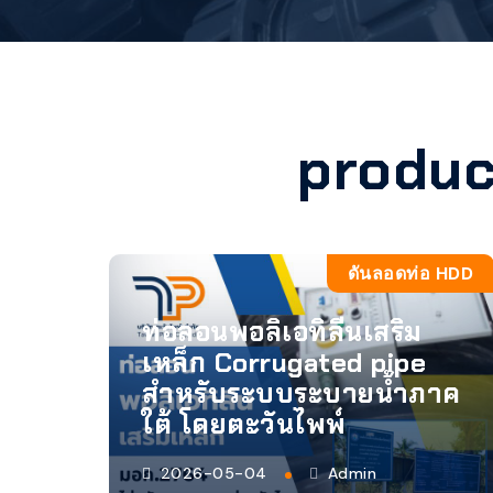
produ
ดันลอดท่อ HDD
ท่อลอนพอลิเอทิลีนเสริม
เหล็ก Corrugated pipe
สำหรับระบบระบายน้ำภาค
ใต้ โดยตะวันไพพ์
2026-05-04
Admin