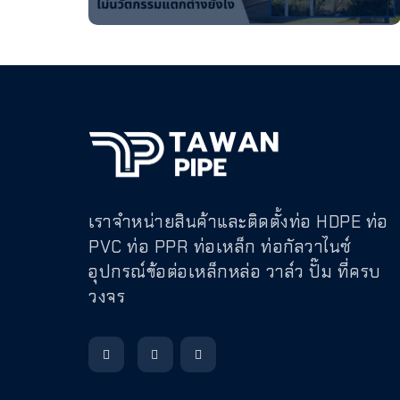
เราจำหน่ายสินค้าและติดตั้งท่อ HDPE ท่อ
PVC ท่อ PPR ท่อเหล็ก ท่อกัลวาไนซ์
อุปกรณ์ข้อต่อเหล็กหล่อ วาล์ว ปั๊ม ที่ครบ
วงจร